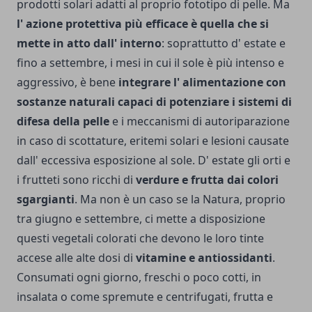
prodotti solari adatti al proprio fototipo di pelle. Ma
l' azione protettiva più efficace è quella che si
mette in atto dall' interno
: soprattutto d' estate e
fino a settembre, i mesi in cui il sole è più intenso e
aggressivo, è bene
integrare l' alimentazione con
sostanze naturali capa­ci di potenziare i sistemi di
difesa della pelle
e i meccani­smi di autoriparazione
in caso di scottature, eritemi solari e le­sioni causate
dall' eccessiva esposizione al sole. D' estate gli orti e
i frutteti sono ricchi di
verdure e frutta dai colori
sgargianti
. Ma non è un caso se la Natura, proprio
tra giugno e settembre, ci mette a disposizione
questi vegetali colorati che devono le loro tinte
accese alle alte dosi di
vitamine e antiossidanti
.
Consumati ogni giorno, freschi o po­co cotti, in
insalata o co­me spremute e centrifu­gati, frutta e