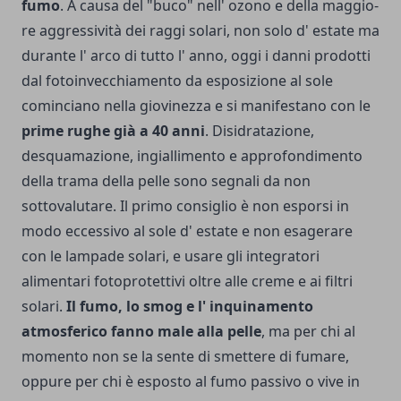
fumo
. A causa del "buco" nell' ozono e della maggio­
re aggressività dei raggi solari, non solo d' estate ma
durante l' arco di tutto l' anno, oggi i danni pro­dotti
dal fotoinvecchia­mento da esposizione al sole
cominciano nella giovinezza e si manife­stano con le
prime rughe già a 40 anni
. Disidrata­zione,
desquamazione, ingiallimento e approfon­dimento
della trama della pelle sono segnali da non
sottovalutare. Il primo consiglio è non esporsi in
modo eccessivo al sole d' estate e non esagerare
con le lampade solari, e usare gli integratori
alimentari fotoprotettivi oltre alle creme e ai filtri
solari.
Il fumo, lo smog e l' inquinamento
atmosferico fanno male alla pelle
, ma per chi al
momento non se la sente di smette­re di fumare,
oppure per chi è esposto al fumo passivo o vive in