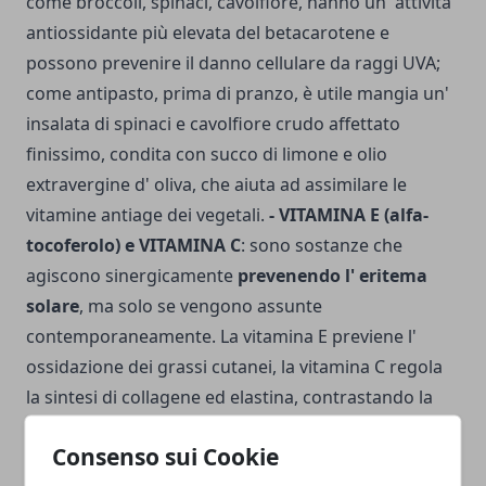
come broccoli, spi­naci, cavolfiore, hanno un' attività
antiossidante più eleva­ta del betacarotene e
possono prevenire il danno cellulare da raggi UVA;
come antipasto, prima di pranzo, è utile mangia un'
insalata di spinaci e cavolfiore crudo affettato
finissimo, condita con succo di limone e olio
extravergine d' oliva, che aiuta ad assi­milare le
vitamine antiage dei vegetali.
- VITAMINA E (alfa-
tocoferolo) e VITAMINA C
: sono sostanze che
agiscono sinergicamente
prevenendo l' eritema
solare
, ma solo se vengono assunte
contemporaneamente. La vitamina E previene l'
ossidazione dei grassi cutanei, la vitamina C regola
la sintesi di collagene ed elastina, contrastando la
perdita di elasticità cutanea. Per fare scorta di
Consenso sui Cookie
queste fondamentali vitamine, la mattina prima di