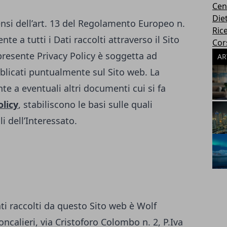
Cen
Die
ensi dell’art. 13 del Regolamento Europeo n.
Rice
te a tutti i Dati raccolti attraverso il Sito
Cors
presente Privacy Policy è soggetta ad
AR
licati puntualmente sul Sito web. La
te a eventuali altri documenti cui si fa
olicy
, stabiliscono le basi sulle quali
i dell’Interessato.
ati raccolti da questo Sito web è Wolf
ncalieri, via Cristoforo Colombo n. 2, P.Iva