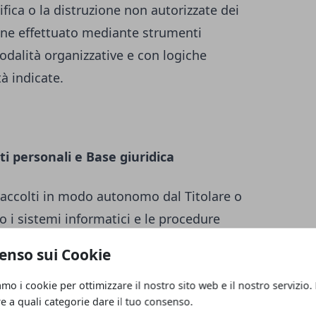
ifica o la distruzione non autorizzate dei
iene effettuato mediante strumenti
odalità organizzative e con logiche
tà indicate.
ti personali e Base giuridica
raccolti in modo autonomo dal Titolare o
o i sistemi informatici e le procedure
nto del presente Sito web acquisiscono
enso sui Cookie
, di carattere tecnico-informatico (ad es.
tilizzato, il sistema operativo, il nome di
amo i cookie per ottimizzare il nostro sito web e il nostro servizio.
re a quali categorie dare il tuo consenso.
 dai quali è stato effettuato l’accesso o