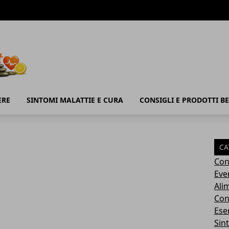
ERE
SINTOMI MALATTIE E CURA
CONSIGLI E PRODOTTI B
CA
Con
Eve
Ali
Cons
Ese
Sin