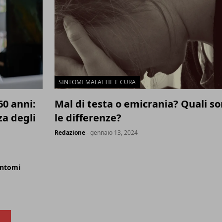
SINTOMI MALATTIE E CURA
60 anni:
Mal di testa o emicrania? Quali s
a degli
le differenze?
Redazione
- gennaio 13, 2024
intomi