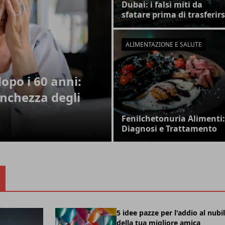
Dubai: i falsi miti da
sfatare prima di trasferirs
ALIMENTAZIONE E SALUTE
opo i 60 anni:
nchezza degli
Fenilchetonuria Alimenti:
Diagnosi e Trattamento
5 idee pazze per l'addio al nubi
della tua migliore amica