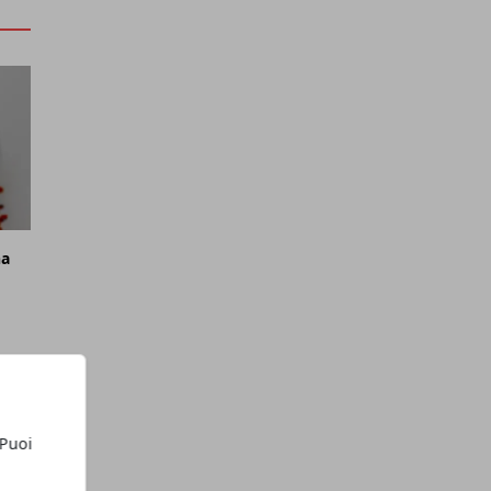
na
 Puoi