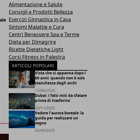
Alimentazione e Salute
Consigli e Prodotti Bellezza
Esercizi Ginnastica in Casa
ale
Sintomi Malattie e Cura
Centri Benessere Spa e Terme
Dieta per Dimagrire
Ricette Dietetiche Light
Corsi Fitness in Palestra
ARTICOLI POPOLARI
Vista che si appanna dopo i
60 anni: quando non è solo
stanchezza degli occhi
15/06/2026
Dubai: i falsi miti da sfatare
prima di trasferirsi
20/11/2025
Vedere l'aurora boreale: la
guida per realizzare un
sogno
03/09/2025