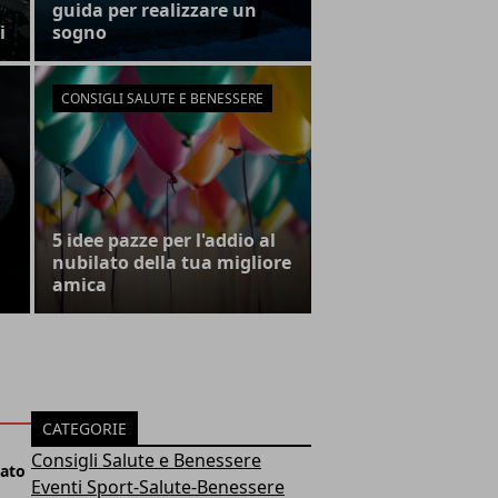
guida per realizzare un
i
sogno
CONSIGLI SALUTE E BENESSERE
5 idee pazze per l'addio al
nubilato della tua migliore
amica
CATEGORIE
Consigli Salute e Benessere
lato
Eventi Sport-Salute-Benessere