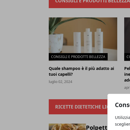
CONSIGLI E PRODOTTI BELLEZZA
CONSIGLI E PRODOTTI BELLEZZA
C
Quale shampoo è il più adatto ai
Pel
tuoi capelli?
in
ad
luglio 02, 2024
apr
Cons
RICETTE DIETETICHE LIGHT
Utilizzi
sceglie
Polpette di poll