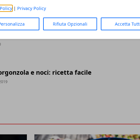
020
Policy
|
Privacy Policy
Personalizza
Rifiuta Opzionali
Accetta Tut
i di pollo con funghi
0
rgonzola e noci: ricetta facile
2019