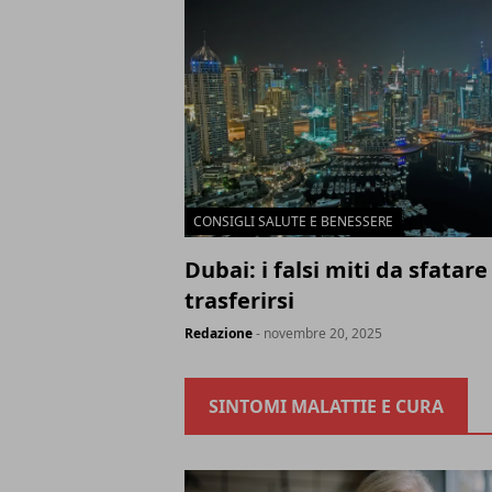
CONSIGLI SALUTE E BENESSERE
Dubai: i falsi miti da sfatar
trasferirsi
Redazione
- novembre 20, 2025
SINTOMI MALATTIE E CURA