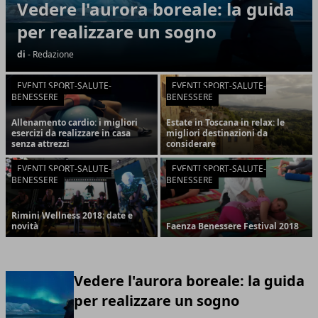
Vedere l'aurora boreale: la guida
per realizzare un sogno
di
- Redazione
EVENTI SPORT-SALUTE-
EVENTI SPORT-SALUTE-
BENESSERE
BENESSERE
Allenamento cardio: i migliori
Estate in Toscana in relax: le
esercizi da realizzare in casa
migliori destinazioni da
senza attrezzi
considerare
EVENTI SPORT-SALUTE-
EVENTI SPORT-SALUTE-
BENESSERE
BENESSERE
Rimini Wellness 2018: date e
novità
Faenza Benessere Festival 2018
Vedere l'aurora boreale: la guida
per realizzare un sogno