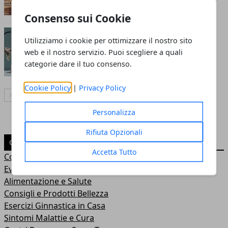
Redazione
- 29 set 2016
Consenso sui Cookie
Rimini Wellness 2016: novità sui
Utilizziamo i cookie per ottimizzare il nostro sito
corsi fitness
web e il nostro servizio. Puoi scegliere a quali
categorie dare il tuo consenso.
Redazione
- 14 mag 2016
Cookie Policy
|
Privacy Policy
Articolo Successivo
Personalizza
Rifiuta Opzionali
CATEGORIE
Accetta Tutto
Consigli Salute e Benessere
Eventi Sport-Salute-Benessere
Alimentazione e Salute
Consigli e Prodotti Bellezza
Esercizi Ginnastica in Casa
Sintomi Malattie e Cura