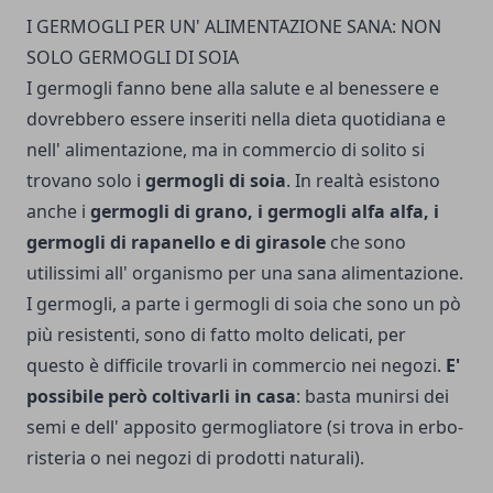
I GERMOGLI PER UN' ALIMENTAZIONE SANA: NON
SOLO GERMOGLI DI SOIA
I germogli fan­no bene alla salute e al benessere e
dovrebbero essere inseriti nella dieta quotidiana e
nell' alimentazione, ma in commercio di solito si
trovano solo i
germogli di soia
. In realtà esistono
anche i
germogli di grano, i germogli alfa alfa, i
germogli di rapanello e di girasole
che sono
utilissimi all' organismo per una sana alimentazione.
I germogli, a parte i germogli di soia che sono un pò
più resistenti, sono di fatto molto delicati, per
questo è diffi­cile trovarli in commercio nei negozi.
E'
possibile però coltivarli in casa
: basta mu­nirsi dei
semi e dell' apposi­to germogliatore (si trova in erbo­
risteria o nei negozi di pro­dotti naturali).