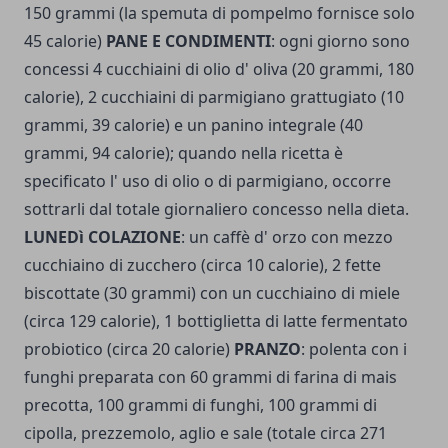
150 grammi (la spemuta di pompelmo fornisce solo
45 calorie)
PANE E CONDIMENTI
: ogni giorno sono
concessi 4 cucchiaini di olio d' oliva (20 grammi, 180
calorie), 2 cucchiaini di parmigiano grattugiato (10
grammi, 39 calorie) e un panino integrale (40
grammi, 94 calorie); quando nella ricetta è
specificato l' uso di olio o di parmigiano, occorre
sottrarli dal totale giornaliero concesso nella dieta.
LUNEDì COLAZIONE
: un caffè d' orzo con mezzo
cucchiaino di zucchero (circa 10 calorie), 2 fette
biscottate (30 grammi) con un cucchiaino di miele
(circa 129 calorie), 1 bottiglietta di latte fermentato
probiotico (circa 20 calorie)
PRANZO
: polenta con i
funghi preparata con 60 grammi di farina di mais
precotta, 100 grammi di funghi, 100 grammi di
cipolla, prezzemolo, aglio e sale (totale circa 271