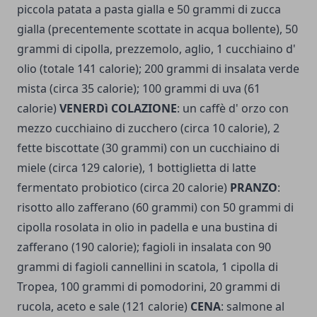
piccola patata a pasta gialla e 50 grammi di zucca
gialla (precentemente scottate in acqua bollente), 50
grammi di cipolla, prezzemolo, aglio, 1 cucchiaino d'
olio (totale 141 calorie); 200 grammi di insalata verde
mista (circa 35 calorie); 100 grammi di uva (61
calorie)
VENERDì COLAZIONE
: un caffè d' orzo con
mezzo cucchiaino di zucchero (circa 10 calorie), 2
fette biscottate (30 grammi) con un cucchiaino di
miele (circa 129 calorie), 1 bottiglietta di latte
fermentato probiotico (circa 20 calorie)
PRANZO
:
risotto allo zafferano (60 grammi) con 50 grammi di
cipolla rosolata in olio in padella e una bustina di
zafferano (190 calorie); fagioli in insalata con 90
grammi di fagioli cannellini in scatola, 1 cipolla di
Tropea, 100 grammi di pomodorini, 20 grammi di
rucola, aceto e sale (121 calorie)
CENA
: salmone al