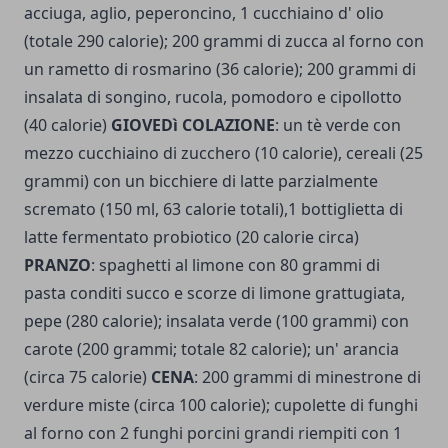
acciuga, aglio, peperoncino, 1 cucchiaino d' olio
(totale 290 calorie); 200 grammi di zucca al forno con
un rametto di rosmarino (36 calorie); 200 grammi di
insalata di songino, rucola, pomodoro e cipollotto
(40 calorie)
GIOVEDì COLAZIONE
: un tè verde con
mezzo cucchiaino di zucchero (10 calorie), cereali (25
grammi) con un bicchiere di latte parzialmente
scremato (150 ml, 63 calorie totali),1 bottiglietta di
latte fermentato probiotico (20 calorie circa)
PRANZO
: spaghetti al limone con 80 grammi di
pasta conditi succo e scorze di limone grattugiata,
pepe (280 calorie); insalata verde (100 grammi) con
carote (200 grammi; totale 82 calorie); un' arancia
(circa 75 calorie)
CENA
: 200 grammi di minestrone di
verdure miste (circa 100 calorie); cupolette di funghi
al forno con 2 funghi porcini grandi riempiti con 1