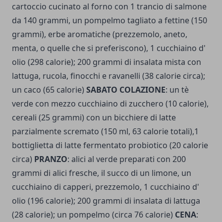
cartoccio cucinato al forno con 1 trancio di salmone
da 140 grammi, un pompelmo tagliato a fettine (150
grammi), erbe aromatiche (prezzemolo, aneto,
menta, o quelle che si preferiscono), 1 cucchiaino d'
olio (298 calorie); 200 grammi di insalata mista con
lattuga, rucola, finocchi e ravanelli (38 calorie circa);
un caco (65 calorie)
SABATO COLAZIONE
: un tè
verde con mezzo cucchiaino di zucchero (10 calorie),
cereali (25 grammi) con un bicchiere di latte
parzialmente scremato (150 ml, 63 calorie totali),1
bottiglietta di latte fermentato probiotico (20 calorie
circa)
PRANZO
: alici al verde preparati con 200
grammi di alici fresche, il succo di un limone, un
cucchiaino di capperi, prezzemolo, 1 cucchiaino d'
olio (196 calorie); 200 grammi di insalata di lattuga
(28 calorie); un pompelmo (circa 76 calorie)
CENA
: