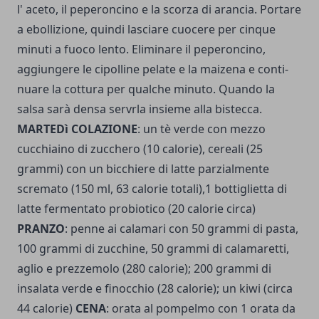
l' aceto, il peperoncino e la scorza di arancia. Portare
a ebollizione, quindi lasciare cuocere per cinque
minuti a fuoco lento. Eliminare il pepe­roncino,
aggiungere le cipolline pelate e la maizena e conti­
nuare la cottura per qualche minuto. Quando la
salsa sarà densa servrla insieme alla bistecca.
MARTEDì COLAZIONE
: un tè verde con mezzo
cucchiaino di zucchero (10 calorie), cereali (25
grammi) con un bicchiere di latte parzialmente
scremato (150 ml, 63 calorie totali),1 bottiglietta di
latte fermentato probiotico (20 calorie circa)
PRANZO
: penne ai calamari con 50 grammi di pasta,
100 grammi di zucchine, 50 grammi di calamaretti,
aglio e prezzemolo (280 calorie); 200 grammi di
insalata verde e finocchio (28 calorie); un kiwi (circa
44 calorie)
CENA
: orata al pompelmo con 1 orata da