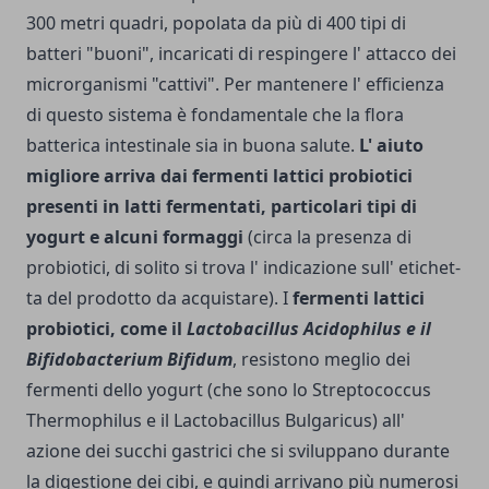
300 metri quadri, popolata da più di 400 tipi di
batteri "buoni", incaricati di respingere l' attacco dei
microrganismi "cattivi". Per mantenere l' efficienza
di questo sistema è fondamentale che la flora
batterica intestinale sia in buona salute.
L' aiuto
migliore arriva dai fermenti lattici probiotici
presenti in latti fermen­tati, particolari tipi di
yogurt e alcuni formaggi
(circa la presenza di
probiotici, di solito si trova l' indicazione sull' etichet­
ta del prodotto da acquistare). I
fermenti lattici
probiotici, come il
Lactobacillus Acidophilus e il
Bifidobacterium Bifidum
, resistono meglio dei
fermenti dello yogurt (che sono lo Streptococcus
Thermophilus e il Lactobacillus Bulgaricus) all'
azione dei succhi gastri­ci che si sviluppano durante
la digestione dei cibi, e quindi arrivano più numerosi