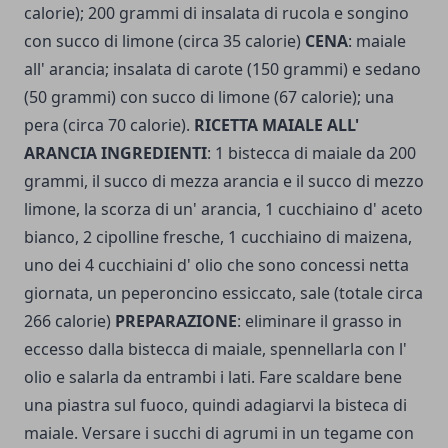
calorie); 200 grammi di insalata di rucola e songino
con succo di limone (circa 35 calorie)
CENA
: maiale
all' arancia; insalata di carote (150 grammi) e sedano
(50 grammi) con succo di limone (67 calorie); una
pera (circa 70 calorie).
RICETTA MAIALE ALL'
ARANCIA INGREDIENTI
: 1 bistecca di maiale da 200
grammi, il succo di mezza arancia e il succo di mezzo
limone, la scorza di un' arancia, 1 cucchiaino d' aceto
bianco, 2 cipolline fresche, 1 cucchiaino di maizena,
uno dei 4 cucchiaini d' olio che sono concessi netta
giornata, un peperoncino essiccato, sale (totale circa
266 calorie)
PREPARAZIONE
: eliminare il grasso in
eccesso dalla bistecca di maiale, spennellarla con l'
olio e salarla da entrambi i lati. Fare scaldare bene
una piastra sul fuoco, quindi adagiarvi la bisteca di
maiale. Versare i succhi di agrumi in un tegame con