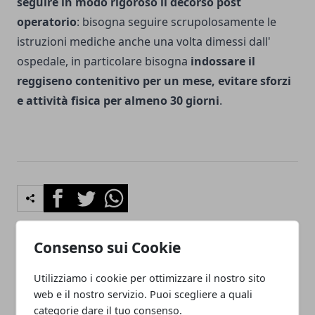
seguire in modo rigoroso il decorso post
operatorio
: bisogna seguire scrupolosamente le
istruzioni mediche anche una volta dimessi dall'
ospedale, in particolare bisogna
indossare il
reggiseno contenitivo per un mese, evitare sforzi
e attività fisica per almeno 30 giorni
.
Facebook
Twitter
Whatsapp
Consenso sui Cookie
Articolo Precedente
Articolo Successivo
Utilizziamo i cookie per ottimizzare il nostro sito
Obesità, dislipidemia
Trattamenti estetici
web e il nostro servizio. Puoi scegliere a quali
(aumento dei grassi nel
anticellulite: laser,
categorie dare il tuo consenso.