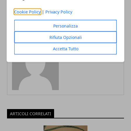
sangue) e disfunzioni
ultrasuoni, mesoterapia,
sessuali nell' uomo e nella
radiofrequenza - Medicina
Cookie Policy
|
Privacy Policy
donna
Estetica
Personalizza
Rifiuta Opzionali
Accetta Tutto
Redazione
ARTICOLI CORRELATI