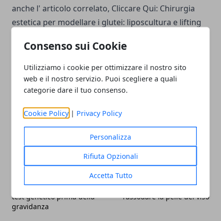
anche l' articolo correlato, Cliccare Qui:
Chirurgia
estetica per modellare i glutei: liposcultura e lifting
per sollevare i glutei, protesi per glutei piatti
Consenso sui Cookie
Utilizziamo i cookie per ottimizzare il nostro sito
web e il nostro servizio. Puoi scegliere a quali
categorie dare il tuo consenso.
Facebook
Twitter
Whatsapp
Cookie Policy
|
Privacy Policy
Personalizza
Articolo Precedente
Articolo Successivo
Rifiuta Opzionali
Malattie ereditarie:
Trattamento laser per
Accetta Tutto
prevenire la trasmissione
eliminare le rughe del viso
della fibrosi cistica con il
e radiofrequenza per
test genetico prima della
rassodare la pelle del viso
gravidanza