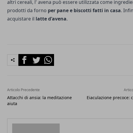
altri cereali, l' avena può essere utilizzata come ingredie
prodotti da forno
per pane e biscotti fatti in casa
. Infi
acquistare il
latte d'avena
.
Facebook
Twitter
Whatsapp
Articolo Precedente
Artic
Attacchi di ansia: la meditazione
Eiaculazione precoce: 
aiuta