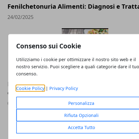
Fenilchetonuria Alimenti: Diagnosi e Trat
24/02/2025
Consenso sui Cookie
Utilizziamo i cookie per ottimizzare il nostro sito web e il
nostro servizio. Puoi scegliere a quali categorie dare il tu
consenso.
Dieta chetogenica: che cos’è, come funzion
Cookie Policy
|
Privacy Policy
esempio di menù e rischi
09/04/2024
Personalizza
Rifiuta Opzionali
Accetta Tutto