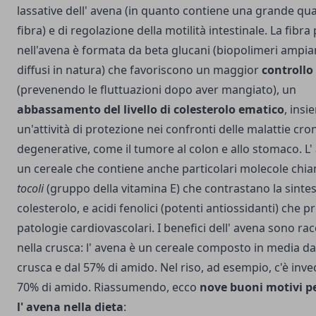
lassative dell' avena (in quanto contiene una grande qua
fibra) e di regolazione della motilità intestinale. La fibr
nell'avena è formata da beta glucani (biopolimeri ampi
diffusi in natura) che favoriscono un maggior
controllo
(prevenendo le fluttuazioni dopo aver mangiato), un
abbassamento del livello di colesterolo ematico
, insi
un'attività di protezione nei confronti delle malattie cro
degenerative, come il tumore al colon e allo stomaco. L'
un cereale che contiene anche particolari molecole chi
tocoli
(gruppo della vitamina E) che contrastano la sintes
colesterolo, e acidi fenolici (potenti antiossidanti) che
patologie cardiovascolari. I benefici dell' avena sono rac
nella crusca: l' avena è un cereale composto in media da
crusca e dal 57% di amido. Nel riso, ad esempio, c'è invec
70% di amido.
Riassumendo, ecco
nove buoni motivi pe
l' avena nella dieta
: