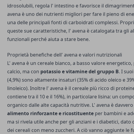
idrosolubili, regola l' intestino e favorisce il dimagriment
avena è uno dei nutrienti migliori per fare il pieno di en
una delle principali fonti di carboidrati complessi. Propr
queste sue caratteristiche, l' avena è catalogata tra gli a
funzionali perché aiuta a stare bene.
Proprietà benefiche dell' avena e valori nutrizionali
L' avena è un cereale bianco, a basso valore energetico,
calcio, ma con
potassio e vitamine del gruppo B
. I suoi
(4,9%) sono altamente insaturi (35% di acido oleico e 39
linoleico). Inoltre l' avena è il cereale più ricco di protein
contiene tra il 10 e il 16%), in particolare lisina: un comp
organico dalle alte capacità nutritive. L' avena è davvero
alimento rinforzante e ricostituente
per bambini e ado
ma si rivela utile anche per gli anziani e i diabetici, dato
dei cereali con meno zuccheri. A ciò vanno aggiunte le f