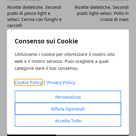
Ricette dietetiche. Secondi
Ricette dietetiche. Secondi
piatti di pesce light e
piatti light-veloci: Pollo in
veloci: Cernia con funghi e
crosta di mais
carciofi
Consenso sui Cookie
Utilizziamo i cookie per ottimizzare il nostro sito
web e il nostro servizio. Puoi scegliere a quali
categorie dare il tuo consenso.
Redazione
Cookie Policy
|
Privacy Policy
Personalizza
Rifiuta Opzionali
Accetta Tutto
ARTICOLI CORRELATI