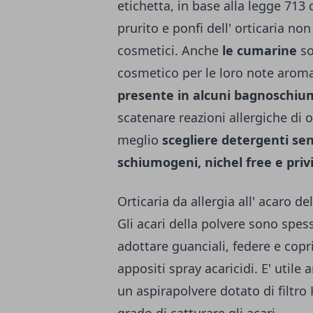
etichetta, in base alla legge 713 
prurito e ponfi dell' orticaria 
cosmetici. Anche
le cumarine
so
cosmetico per le loro note aroma
presente in alcuni bagnoschiu
scatenare reazioni allergiche di or
meglio
scegliere detergenti sen
schiumogeni, nichel free e priv
Orticaria da allergia all' acaro de
Gli acari della polvere sono spess
adottare guanciali, federe e copr
appositi spray acaricidi. E' utile 
un aspirapolvere dotato di filtro H