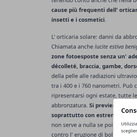
tenendo conto anche che nella b
cause più frequenti dell' orticari
insetti e i cosmetici
.
L' orticaria solare: danni da ab
Chiamata anche
lucite estiva ben
zone fotoesposte senza un' ade
décolleté, braccia, gambe, dors
della pelle alle radiazioni ultrav
tra i 400 e i 760 nanometri. Può 
ripresentarsi ogni estate, tutte l
abbronzatura.
Si previene espone
Cons
soprattutto con estrema gradu
Utilizzi
non serve a nulla se poi si stazion
sceglie
contro l' eruzione di bollicine dov