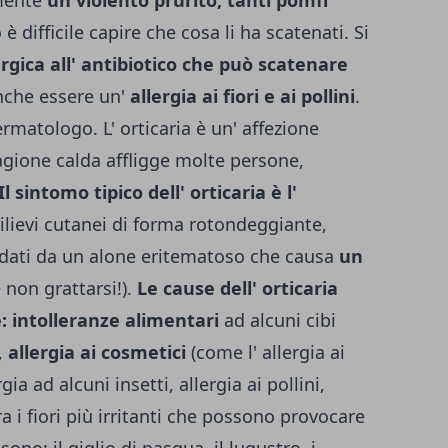
mente
un violento prurito, tanti pomfi
 è difficile capire che cosa li ha scatenati. Si
rgica all' antibiotico che può scatenare
nche essere un'
allergia ai fiori e ai pollini
.
rmatologo. L' orticaria è un' affezione
agione calda affligge molte persone,
Il sintomo tipico dell' orticaria è l'
rilievi cutanei di forma rotondeggiante,
ondati da un alone eritematoso che causa
un
 non grattarsi!).
Le cause dell' orticaria
: intolleranze alimentari
ad alcuni cibi
,
allergia ai cosmetici
(come l' allergia ai
gia ad alcuni insetti, allergia ai pollini,
Tra i fiori più irritanti che possono provocare