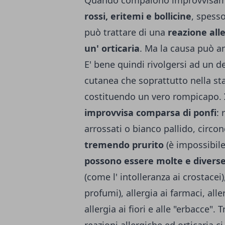
Quando compaiono improvvisa
rossi, eritemi e bollicine
, spesso
può trattare di una
reazione alle
un' orticaria
. Ma la causa può a
E' bene quindi rivolgersi ad un de
cutanea che soprattutto nella st
costituendo un vero rompicapo.
improvvisa comparsa di ponfi
: 
arrossati o bianco pallido, circ
tremendo prurito
(è impossibile
possono essere molte e diverse
(come l' intolleranza ai crostacei)
profumi), allergia ai farmaci, aller
allergia ai fiori e alle "erbacce". 