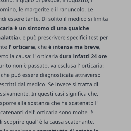
sono: il giglio di pasqua, il lugustro, i
elsomino, le margerite e il ranuncolo. Le
di essere tante. Di solito il medico si limita
ticaria è un sintomo di una qualche
alattia
), e può prescrivere specifici test per
ente
l' orticaria
, che
è intensa ma breve
,
to la causa: l' orticaria
dura infatti 24 ore
urito non è passato, va esclusa l' orticaria:
 che può essere diagnosticata attraverso
critti dal medico. Se invece si tratta di
ssivamente. In questi casi significa che,
esporre alla sostanza che ha scatenato l'
scatenanti dell' orticaria sono molte, è
 scoprire qual' è la causa scatenante,