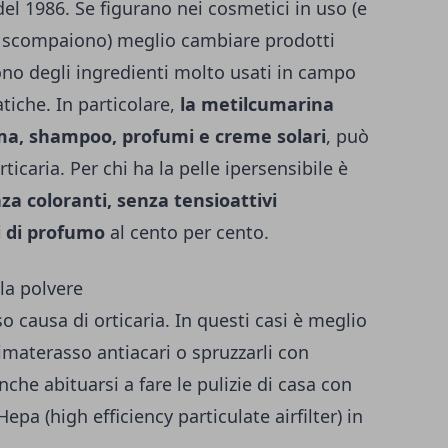
del 1986. Se figurano nei cosmetici in uso (e
non scompaiono) meglio cambiare prodotti
no degli ingredienti molto usati in campo
tiche. In particolare,
la metilcumarina
ma, shampoo, profumi e creme solari
, può
ticaria. Per chi ha la pelle ipersensibile è
za coloranti, senza tensioattivi
i di profumo
al cento per cento.
lla polvere
o causa di orticaria. In questi casi è meglio
imaterasso antiacari o spruzzarli con
anche abituarsi a fare le pulizie di casa con
epa (high efficiency particulate airfilter) in