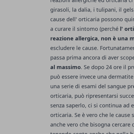
reazioni allergiche ed orticaria ci 
girasoli, la dalia, i tulipani, il g
cause dell' orticaria possono quin
a curare il sintomo (perché
l' or
reazione allergica, non è una m
escludere le cause. Fortunatam
passa prima ancora di aver scoper
al massimo
.
Se dopo 24 ore il pr
può essere invece una dermatite
una serie di esami del sangue pres
orticaria, può ripresentarsi succe
senza saperlo, ci si continua ad 
orticaria. Se è vero che le cause 
anche vero che bisogna cercare di