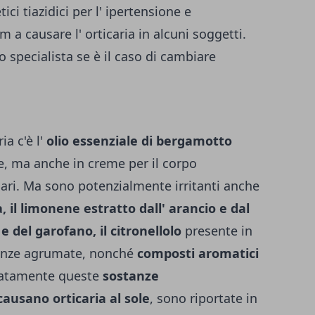
tici tiazidici per l' ipertensione e
 a causare l' orticaria in alcuni soggetti.
o specialista se è il caso di cambiare
ia c'è l'
olio essenziale di bergamotto
e, ma anche in creme per il corpo
lari. Ma sono potenzialmente irritanti anche
a, il limonene estratto dall' arancio e dal
e del garofano, il citronellolo
presente in
granze agrumate, nonché
composti aromatici
natamente queste
sostanze
causano orticaria al sole
, sono riportate in