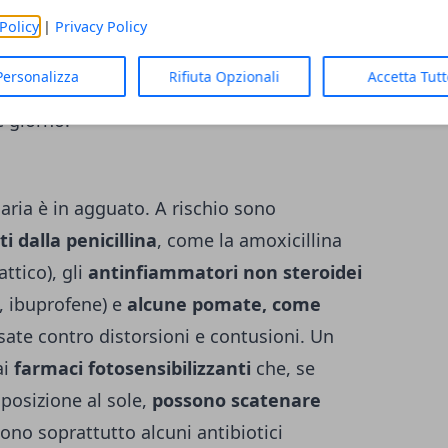
non passa
. Vanno inoltre usati
doposole
Policy
|
Privacy Policy
ne, iperico, hamamelis o aloe vera. Se il
Personalizza
Rifiuta Opzionali
Accetta Tut
o può prescrivere un antistaminico per bocca
e giorno.
icaria è in agguato. A rischio sono
ti dalla penicillina
, come la amoxicillina
ttico), gli
antinfiammatori non steroidei
e, ibuprofene) e
alcune pomate, come
usate contro distorsioni e contusioni. Un
ai
farmaci fotosensibilizzanti
che, se
posizione al sole,
possono scatenare
Sono soprattutto alcuni antibiotici