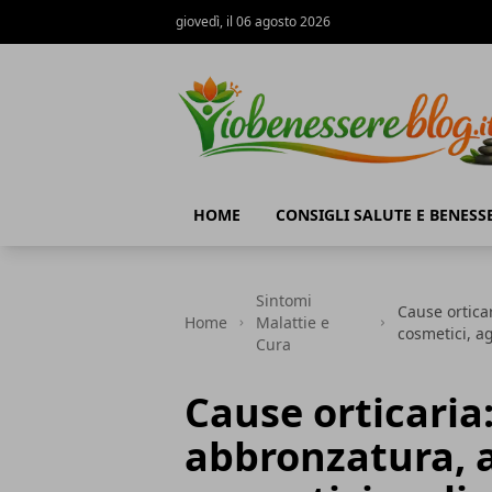
giovedì, il 06 agosto 2026
Io Benessere Blog
HOME
CONSIGLI SALUTE E BENESS
Sintomi
Cause orticar
Home
Malattie e
cosmetici, agl
Cura
Cause orticaria
abbronzatura, al