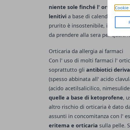
niente sole finché l' orticaria 
Cookie 
lenitivi
a base di calendula, azule
prurito è insostenibile, il medic
da prendere alla sera per qualch
Orticaria da allergia ai farmaci
Con l' uso di molti farmaci l' ort
soprattutto gli
antibiotici deriva
(spesso abbinata all' acido clavula
(acido acetilsalicilico, nimesulid
quelle a base di ketoprofene
, 
altro rischio di orticaria è dato d
assunti in concomitanza con l' es
eritema e orticaria
sulla pelle. 