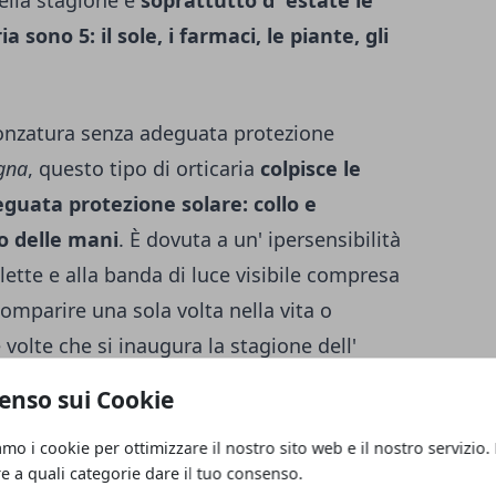
ella stagione e
soprattutto d' estate le
a sono 5: il sole, i farmaci, le piante, gli
bronzatura senza adeguata protezione
igna
, questo tipo di orticaria
colpisce le
guata protezione solare: collo e
o delle mani
. È dovuta a un' ipersensibilità
iolette e alla banda di luce visibile compresa
comparire una sola volta nella vita o
e volte che si inaugura la stagione dell'
ndosi al sole con filtri solari elevati e
enso sui Cookie
alità
: cospargersi di crema solare SPF 50+
amo i cookie per ottimizzare il nostro sito web e il nostro servizio.
a sul lettino per tre ore di fila. La cura
re a quali categorie dare il tuo consenso.
uta all' orticaria solare è innanzitutto