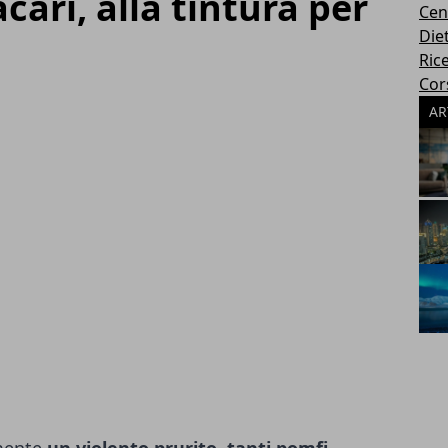
acari, alla tintura per
Cen
Die
Rice
Cors
AR