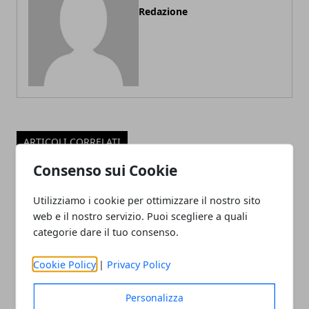
Redazione
ARTICOLI CORRELATI
Consenso sui Cookie
Utilizziamo i cookie per ottimizzare il nostro sito
web e il nostro servizio. Puoi scegliere a quali
categorie dare il tuo consenso.
Cookie Policy
|
Privacy Policy
Dubai: i falsi miti da sfatare prima di
Personalizza