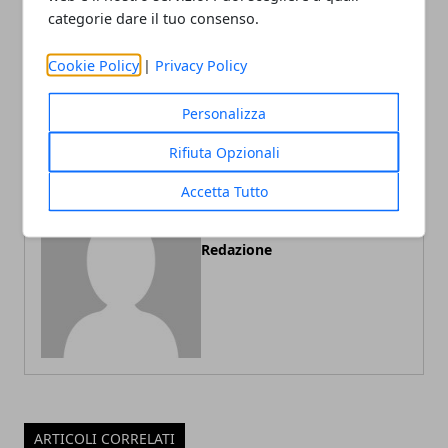
categorie dare il tuo consenso.
Articolo Precedente
Articolo Successivo
Cookie Policy
|
Privacy Policy
Occhiali forati stenopeici:
Donna: colore capelli 2015.
come funzionano
Tendenze, tagli, frangia
Personalizza
Rifiuta Opzionali
Accetta Tutto
Redazione
ARTICOLI CORRELATI