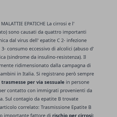
ALATTIE EPATICHE La cirrosi e l'
to) sono causati da quattro importanti
nica dal virus dell' epatite C 2- infezione
 B 3- consumo eccessivo di alcolici (abuso d'
ca (sindrome da insulino-resistenza). Il
rtemente ridimensionato dalla campagna di
bambini in Italia. Si registrano però sempre
B trasmesse per via sessuale
in persone
per contatto con immigrati provenienti da
ca. Sul contagio da epatite B trovate
articolo correlato:
Trasmissione Epatite B
o importante fattore di
rischio per cirrosi: