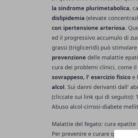
la sindrome plurimetabolica
, c
dislipidemia
(elevate concentrazi
con ipertensione arteriosa
. Que
ed il progressivo accumulo di zu
grassi (trigliceridi) può stimolar
prevenzione
delle malattie epat
cura dei problemi clinici, come i
sovrappeso, l' esercizio fisico
e 
alcol
. Sui danni derivanti dall' abu
(cliccate sui link qui di seguito): 
Abuso alcol-cirrosi-diabete melli
Malattie del fegato: cura epatite 
Per prevenire e curare queste gra