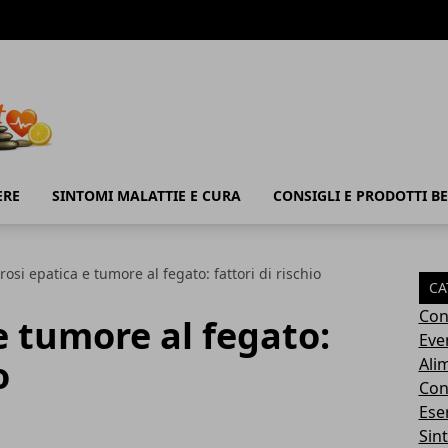
ERE
SINTOMI MALATTIE E CURA
CONSIGLI E PRODOTTI B
rosi epatica e tumore al fegato: fattori di rischio
CA
Con
e tumore al fegato:
Eve
o
Ali
Cons
Ese
Sin