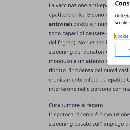
Cons
La vaccinazione anti-epatite B pre
epatite cronica B sono efficacem
Utilizzi
sceglie
antivirali
diretti e rinunciando a
sono capaci di causare epatite c
Cookie 
del fegato). Non esiste invece un 
screening dei donatori di sangue,
monouso e un attento stile di vi
ridotto l'incidenza dei nuovi casi 
cronicamente infetti da epatite 
interferone nelle persone con ma
Cura tumore al fegato
L' epatocarcinoma è l' evoluzione
screening basate sull' impiego d