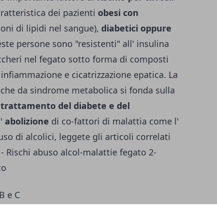
aratteristica dei pazienti
obesi con
oni di lipidi nel sangue),
diabetici oppure
ste persone sono "resistenti" all' insulina
ccheri nel fegato sotto forma di composti
e infiammazione e cicatrizzazione epatica. La
iche da sindrome metabolica si fonda sulla
l
trattamento del diabete e del
l'
abolizione
di co-fattori di malattia come l'
so di alcolici, leggete gli articoli correlati
1-
Rischi abuso alcol-malattie fegato
2-
to
B e C
vi malattie occorrono strategie integrate.