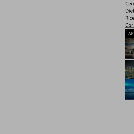
Cen
Die
Rice
Cors
AR