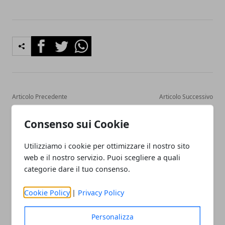
Facebook
Twitter
Whatsapp
Articolo Precedente
Articolo Successivo
Fratture dita della mano e
Ricetta carciofi con cipolla,
polso, fratture braccio e
pomodoro, capperi, olive e
Consenso sui Cookie
gomito: tutore e chirurgia
pinoli: contorno da 175
calorie
Utilizziamo i cookie per ottimizzare il nostro sito
web e il nostro servizio. Puoi scegliere a quali
categorie dare il tuo consenso.
Cookie Policy
|
Privacy Policy
Personalizza
Redazione