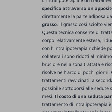
L' intralipoterapia è un trattam
specifico attraverso un apposi
direttamente la parte adiposa da
grasso
. Il grasso così sciolto v
Questa tecnica consente di tra
corpo relativamente estesa, ridu
con l' intralipoterapia richiede po
collaterali sono ridotti al minim
bruciore nella zona trattata e ri
risolve nell' arco di pochi giorni
trattamenti ravvicinati: a seconda
possibile sottoporsi alle sedute 
mesi.
Il costo di una seduta par
trattamento di intralipoterapia è 