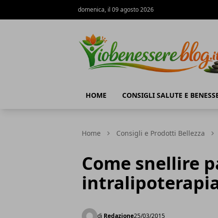
domenica, il 09 agosto 2026
Io Benessere Blog
HOME
CONSIGLI SALUTE E BENESS
Home
Consigli e Prodotti Bellezza
Come snellire p
intralipoterapi
di
Redazione
25/03/2015