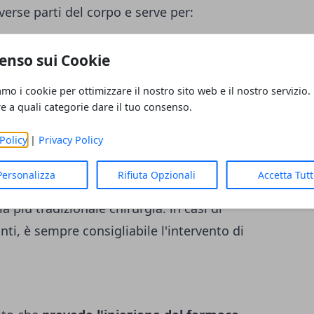
iverse parti del corpo e serve per:
enso sui Cookie
i
glutei
amo i cookie per ottimizzare il nostro sito web e il nostro servizio.
lla
pancia
(zona addominale)
re a quali categorie dare il tuo consenso.
o localizzato sul collo)
Policy
|
Privacy Policy
l'
interno coscia
Personalizza
Rifiuta Opzionali
Accetta Tut
odellare il corpo, si tratta però di un
 più tradizionale chirurgia: in casi di
ti, è sempre consigliabile l'intervento di