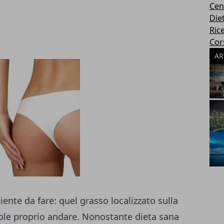
Cen
Die
Rice
Cors
AR
 niente da fare: quel grasso localizzato sulla
uole proprio andare. Nonostante dieta sana