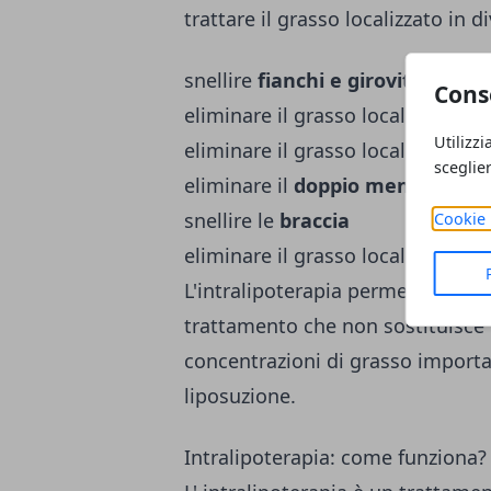
trattare il grasso localizzato in d
snellire
fianchi e girovita
Cons
eliminare il grasso localizzato su
Utilizzi
eliminare il grasso localizzato su
sceglie
eliminare il
doppio mento
(grass
snellire le
braccia
Cookie 
eliminare il grasso localizzato nel
L'intralipoterapia permette di rim
trattamento che non sostituisce la
concentrazioni di grasso importan
liposuzione.
Intralipoterapia: come funziona?