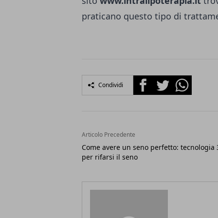
sito
www.intralipoterapia.it
trov
praticano questo tipo di trattamen
Facebook
Twitter
Whatsapp
Condividi
Articolo Precedente
Come avere un seno perfetto: tecnologia
per rifarsi il seno