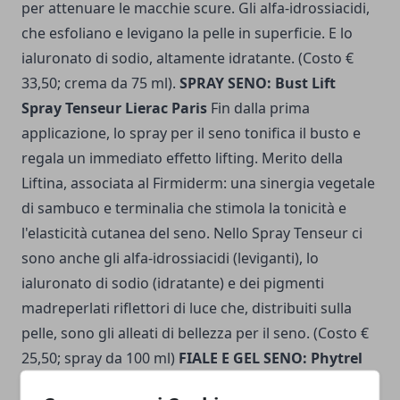
per attenuare le macchie scure. Gli alfa-idrossiacidi,
che esfoliano e levigano la pelle in superficie. E lo
ialuronato di sodio, altamente idratante. (Costo €
33,50; crema da 75 ml).
SPRAY SENO: Bust Lift
Spray Tenseur Lierac Paris
Fin dalla prima
applicazione, lo spray per il seno tonifica il busto e
regala un immediato effetto lifting. Merito della
Liftina, associata al Firmiderm: una sinergia vegetale
di sambuco e terminalia che stimola la tonicità e
l'elasticità cutanea del seno. Nello Spray Tenseur ci
sono anche gli alfa-idrossiacidi (leviganti), lo
ialuronato di sodio (idratante) e dei pigmenti
madreperlati riflettori di luce che, distribuiti sulla
pelle, sono gli alleati di bellezza per il seno. (Costo €
25,50; spray da 100 ml)
FIALE E GEL SENO: Phytrel
Fiale & Gel Lierac Paris
Si tratta di un trattamento