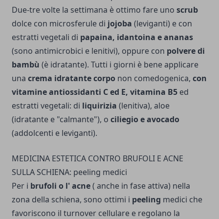
Due-tre volte la settimana è ottimo fare uno
scrub
dolce con microsferule di
jojoba
(leviganti) e con
estratti vegetali di
papaina, idantoina e ananas
(sono antimicrobici e le­nitivi), oppure con
polvere di
bambù
(è idratante). Tutti i giorni è bene ap­plicare
una
crema idratante corpo
non comedogenica,
con
vita­mine antiossidanti C ed E, vitamina B5
ed
estratti vege­tali: di
liquirizia
(lenitiva), aloe
(idratante e "calmante"), o
ciliegio e avocado
(addolcenti e leviganti).
MEDICINA ESTETICA CONTRO BRUFOLI E ACNE
SULLA SCHIENA: peeling medici
Per i
brufoli o l' acne
( anche in fase attiva) nella
zona della schiena, sono ottimi i
peeling
medici che
favoriscono il turnover cellulare e regolano la