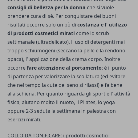
consigli di bellezza per la donna
che si vuole
prendere cura di sè. Per conquistare dei buoni
risultati occorre solo un pò di
costanza e l' utilizzo
di prodotti cosmetici mirati
come lo scrub
settimanale (ultradelicato), l' uso di deter­genti mai
troppo schiumogeni (seccano la pelle e la rendono
opa­ca), l' applicazione della crema corpo. Inoltre
occorre
fare attenzione al portamento
: è il punto
di partenza per valorizzare la scollatura (ed evitare
che nel tempo la cute del seno si rilassi) e fa bene
alla schiena. Per quanto riguarda gli sport e l' attività
fisica, aiutano molto il nuoto, il Pilates, lo yo­ga
oppure 2-3 sedute la settimana in pale­stra con
esercizi mirati.
COLLO DA TONIFICARE: i prodotti cosmetici