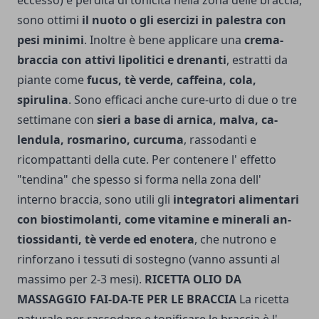
sono ottimi
il nuoto o gli esercizi in palestra con
pe­si minimi
. Inoltre è bene applicare una
crema-
braccia con attivi lipolitici e drenanti
, estrat­ti da
piante come
fucus, tè verde, caffeina, cola,
spirulina
. Sono efficaci anche cure-urto di due o tre
settimane con
sieri a base di arnica, malva, ca­
lendula, rosmarino, curcuma
, rassodanti e
ricompattanti della cute. Per contenere l' effetto
"tendina" che spesso si forma nella zona dell'
interno braccia, sono utili gli
inte­gratori alimentari
con biostimolanti, come vitamine e minerali an­
tiossidanti, tè verde ed enotera
, che nutrono e
rinforzano i tessuti di sostegno (vanno assunti al
massimo per 2-3 mesi).
RICETTA OLIO DA
MASSAGGIO FAI-DA-TE PER LE BRACCIA
La ricetta
naturale per rassodare e tonificare le braccia è l'