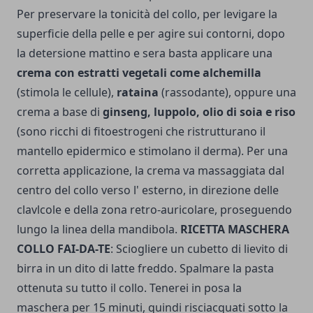
Per preservare la tonicità del collo, per levigare la
superficie della pelle e per agire sui contorni, dopo
la detersione matti­no e sera basta applicare una
crema con estratti vegetali come alchemilla
(stimola le cellule),
rataina
(rassodante), oppure una
crema a base di
ginseng, luppolo, olio di soia e riso
(sono ricchi di fitoestrogeni che ristrutturano il
mantello epidermico e stimolano il derma). Per una
corretta applicazione, la crema va massaggiata dal
centro del collo verso l' esterno, in direzione delle
clavlcole e della zona retro-auricolare, proseguendo
lungo la linea della mandibola.
RICETTA MASCHERA
COLLO FAI-DA-TE
: Sciogliere un cubetto di lievito di
birra in un dito di latte freddo. Spalmare la pa­sta
ottenuta su tutto il collo. Tenerei in posa la
maschera per 15 minuti, quindi risciacquati sotto la