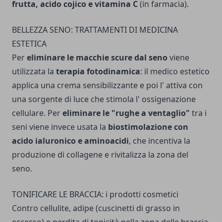
frutta, acido cojico e vitamina C
(in farmacia).
BELLEZZA SENO: TRATTAMENTI DI MEDICINA
ESTETICA
Per
eliminare le macchie scure dal seno
viene
utilizzata la
terapia fotodinamica
: il medico estetico
applica una crema sensibilizzante e poi l' attiva con
una sorgente di luce che stimola l' ossi­genazione
cellulare. Per
eliminare le "rughe a ventaglio"
tra i
seni viene invece usata la
biostimolazione con
acido ialuronico e aminoacidi
, che incentiva la
produzione di collagene e rivitalizza la zona del
seno.
TONIFICARE LE BRACCIA: i prodotti cosmetici
Contro cellulite, adipe (cuscinetti di grasso in
eccesso) e perdita di toni­cità nella zona delle braccia,