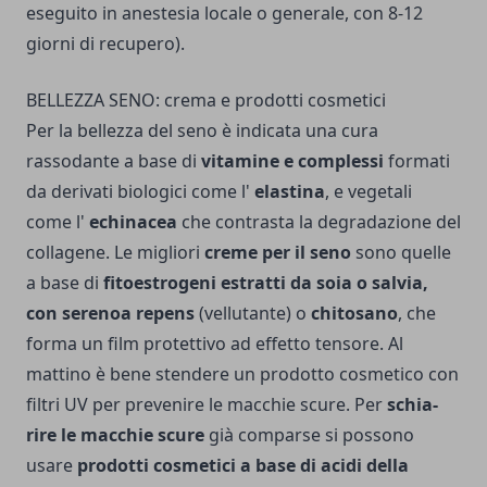
eseguito in anestesia locale o generale, con 8-12
giorni di recupero).
BELLEZZA SENO: crema e prodotti cosmetici
Per la bellezza del seno è indicata una cura
rassodante a base di
vitamine e complessi
formati
da derivati biologici co­me l'
elastina
, e vegetali
come l'
echinacea
che contra­sta la degradazione del
collagene. Le migliori
creme per il seno
sono quelle
a base di
fitoestrogeni estratti da soia o salvia,
con serenoa repens
(vellutante) o
chitosano
, che
forma un film protettivo ad effetto tensore. Al
mattino è bene stendere un prodot­to cosmetico con
filtri UV per prevenire le macchie scure. Per
schia­
rire le macchie scure
già comparse si possono
usare
prodotti cosmetici a base di acidi della