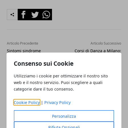
Facebook
Twitter
Whatsapp
Articolo Precedente
Articolo Successivo
Sintomi sindrome
Corsi di Danza a Milano:
premestruale: mal di testa,
corsi fitness di Bollywood
Consenso sui Cookie
gonfiore e ritenzione
Dance in palestra a Milano.
idrica. I rimedi naturali
Danza indiana, jazz, hip
della fitoterapia
hop
Utilizziamo i cookie per ottimizzare il nostro sito
web e il nostro servizio. Puoi scegliere a quali
categorie dare il tuo consenso.
Cookie Policy
|
Privacy Policy
Personalizza
Redazione
Rifiuta Opzionali