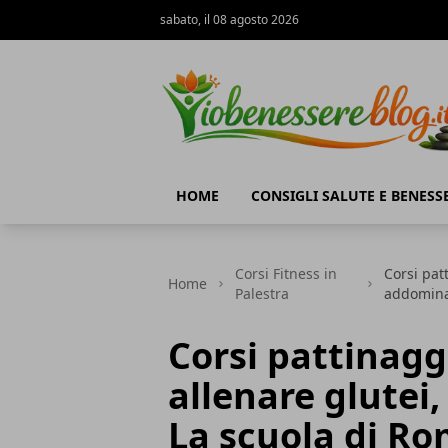
sabato, il 08 agosto 2026
Io Benessere Blog
HOME
CONSIGLI SALUTE E BENESS
Corsi Fitness in
Corsi pat
Home
Palestra
addominal
Corsi pattinagg
allenare glutei
La scuola di R