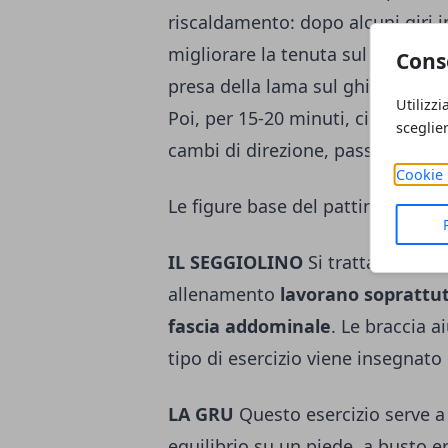
riscaldamento: dopo alcuni giri in
migliorare la tenuta sul "filo del
Cons
presa della lama sul ghiaccio: pu
Utilizzi
Poi, per 15-20 minuti, ci si dedic
sceglie
cambi di direzione, passi incrocia
Cookie 
Le figure base del pattinaggio su
IL SEGGIOLINO
Si tratta di uno s
allenamento
lavorano soprattutt
fascia addominale
. Le braccia a
tipo di esercizio viene insegnato 
LA GRU
Questo esercizio serve a 
equilibrio su un piede, a busto er