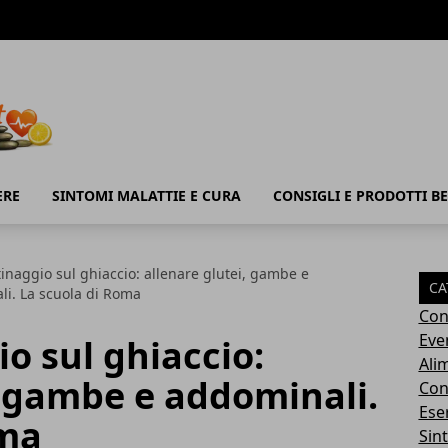
ERE
SINTOMI MALATTIE E CURA
CONSIGLI E PRODOTTI B
tinaggio sul ghiaccio: allenare glutei, gambe e
CA
i. La scuola di Roma
Con
Eve
io sul ghiaccio:
Ali
, gambe e addominali.
Cons
Ese
oma
Sin