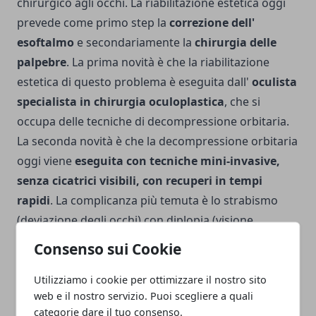
chirurgico agli occhi. La riabilitazione estetica oggi
prevede come primo step la
correzione dell'
esoftalmo
e secondariamente la
chirurgia delle
palpebre
. La prima novità è che la riabilitazione
estetica di questo problema è eseguita dall'
oculista
specialista in chirurgia oculoplastica
, che si
occupa delle tecniche di decompressione orbitaria.
La seconda novità è che la decompressione orbitaria
oggi viene
eseguita con tecniche mini-invasive,
senza cicatrici visibili, con recuperi in tempi
rapidi
. La complicanza più temuta è lo strabismo
(deviazione degli occhi) con diplopia (visione
sdoppiata). Oggi questa complicanza con le tecniche
Consenso sui Cookie
moderne ha un' incidenza inferiore al 10% e qualora
si verificasse è comunque rimediabile con un
Utilizziamo i cookie per ottimizzare il nostro sito
web e il nostro servizio. Puoi scegliere a quali
intervento ambulatoriale in anestesia locale con
categorie dare il tuo consenso.