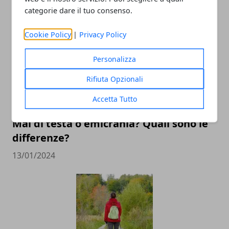
categorie dare il tuo consenso.
ARTICOLI CORRELATI
Cookie Policy
|
Privacy Policy
Personalizza
Rifiuta Opzionali
Accetta Tutto
Mal di testa o emicrania? Quali sono le
differenze?
13/01/2024