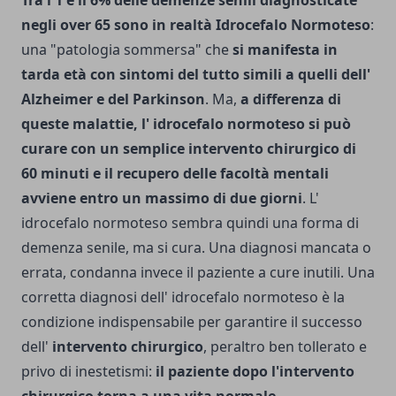
Tra l'1 e il 6% delle demenze senili diagnosticate
negli over 65 sono in realtà Idrocefalo Normoteso
:
una "patologia sommersa" che
si manifesta in
tarda età con sintomi del tutto simili a quelli dell'
Alzheimer e del Parkinson
. Ma,
a differenza di
queste malattie, l' idrocefalo normoteso si può
curare con un semplice intervento chirurgico di
60 minuti e il recupero delle facoltà mentali
avviene entro un massimo di due giorni
. L'
idrocefalo normoteso sembra quindi una forma di
demenza senile, ma si cura. Una diagnosi mancata o
errata, condanna invece il paziente a cure inutili. Una
corretta diagnosi dell' idrocefalo normoteso è la
condizione indispensabile per garantire il successo
dell'
intervento chirurgico
, peraltro ben tollerato e
privo di inestetismi:
il paziente dopo l'intervento