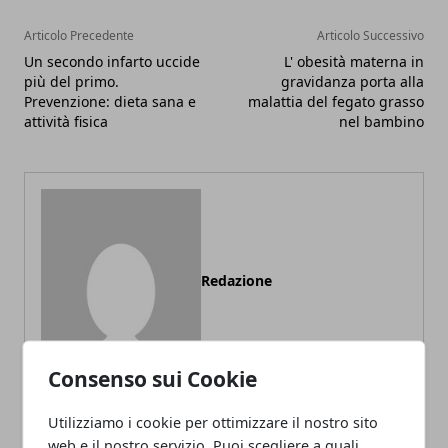
Articolo Precedente
Articolo Successivo
Un secondo infarto uccide
L' obesità materna in
più del primo.
gravidanza porta alla
Prevenzione: dieta sana e
malattia del fegato grasso
attività fisica
nel bambino
Redazione
Consenso sui Cookie
Utilizziamo i cookie per ottimizzare il nostro sito
web e il nostro servizio. Puoi scegliere a quali