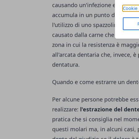
causando un'infezione e che vien
Cookie 
accumula in un punto difficile da
l'utilizzo di uno spazzolino elettr
causato dalla carne che viene lac
zona in cui la resistenza è maggi
all'arcata dentaria che, invece, 
dentatura.
Quando e come estrarre un dente
Per alcune persone potrebbe ess
realizzare:
l'estrazione del dent
pratica che si consiglia nel mome
questi molari ma, in alcuni casi,
dente del giudizio se il dolore è 