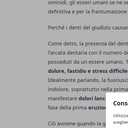
ominidi, gli esseri umani se ne 
definitiva e per la frantumazione 
Perché i denti del giudizio causa
Come detto, la presenza del dent
l'arcata dentaria con il numero d
posseduti da un essere umano. T
dolore, fastidio e stress diffici
Idealmente parlando, la fuoriusc
indolore, soprattutto nella prim
manifestare
dolori lancinanti o 
Cons
fase della prima
eruzione
.
Utilizzi
sceglie
Ciò avviene quando la gengiva t