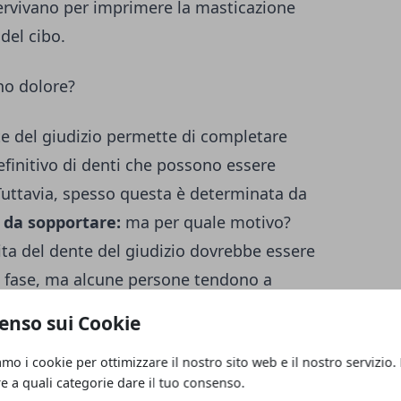
servivano per imprimere la masticazione
del cibo.
no dolore?
e del giudizio permette di completare
efinitivo di denti che possono essere
uttavia, spesso questa è determinata da
le da sopportare:
ma per quale motivo?
ita del dente del giudizio dovrebbe essere
a fase, ma alcune persone tendono a
fastidi molto duraturi,
soprattutto nella
enso sui Cookie
amo i cookie per ottimizzare il nostro sito web e il nostro servizio.
re a quali categorie dare il tuo consenso.
ende ad
aprirsi in maniera irregolare,