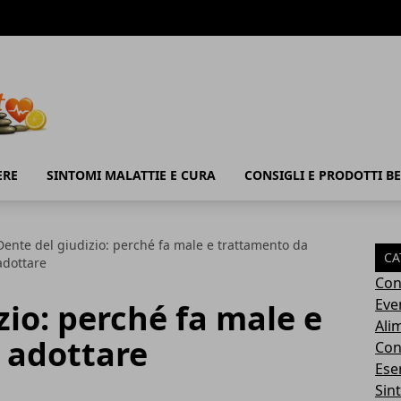
ERE
SINTOMI MALATTIE E CURA
CONSIGLI E PRODOTTI B
Dente del giudizio: perché fa male e trattamento da
CA
adottare
Con
Eve
zio: perché fa male e
Ali
 adottare
Cons
Ese
Sin