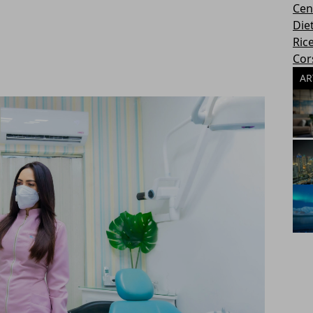
Cen
Die
Rice
Cors
AR