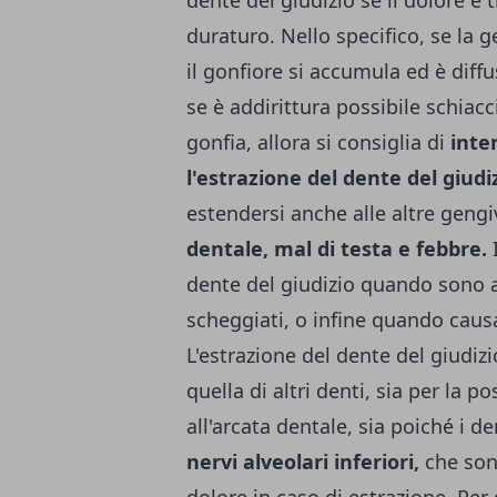
duraturo. Nello specifico, se la 
il gonfiore si accumula ed è diffu
se è addirittura possibile schiacc
gonfia, allora si consiglia di
inte
l'estrazione del dente del giudiz
estendersi anche alle altre geng
dentale, mal di testa e febbre.
I
dente del giudizio quando sono at
scheggiati, o infine quando cau
L'estrazione del dente del giudiz
quella di altri denti, sia per la p
all'arcata dentale, sia poiché i 
nervi alveolari inferiori,
che son
dolore in caso di estrazione. Pe