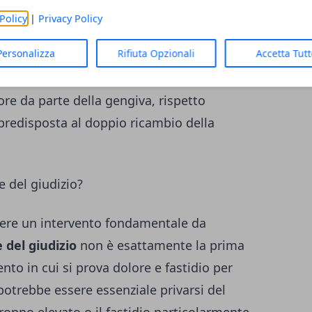
e determinata dallo sporco che si
Policy
|
Privacy Policy
 curare in termini igienici, anche con
Personalizza
Rifiuta Opzionali
Accetta Tut
ico. In linea di massima, però, il dolore è
erata dalla fuoriuscita del dente, in una
ore da parte della gengiva, rispetto
è predisposta al doppio ricambio della
 del giudizio?
ere un intervento fondamentale da
e del giudizio
non è esattamente la prima
nto in cui si prova dolore e fastidio per
 potrebbe essere essenziale privarsi del
troppo elevato o il fastidio particolarmente