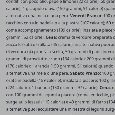
conditi con poco olio, pepe e limone (22 calorie); 60 gr
calorie); 1 grappolo d'uva (150 grammi, 91 calorie) quan
alternativa una mela o una pera.
Venerdì Pranzo
: 100 g
tacchino cotta in padella o alla piastra (107 calorie); 60 
come accompagnamento (199 calorie); insalata a piacere
grammi, 52 calorie).
Cena
: crema di verdure preparata 
zucca lessata e frullata (45 calorie), in alternativa puoi
di verdura già pronta a scelta; 50 grammi di pane integra
grammi di prosciutto crudo (134 calorie); 200 grammi di 
(170 calorie); 1 arancia (150 grammi, 51 calorie) quando 
alternativa una mela o una pera.
Sabato Pranzo
: 100 gr
orata in padella (159 calorie); insalata a piacere; 100 g
(224 calorie); 1 banana (150 grammi, 97 calorie).
Cena
: 
con 100 grammi di legumi a piacere (come lenticchie, pisel
surgelati o lessati (115 calorie) e 40 grammi di farro (134 
alternativa puoi acquistare una minestra di legumi surg