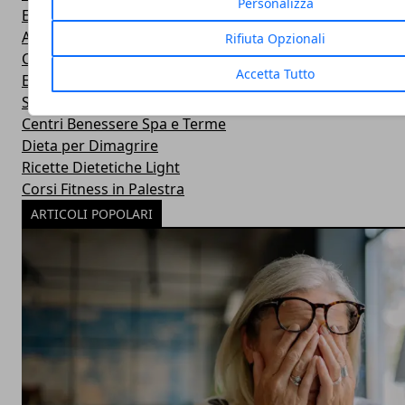
Personalizza
Eventi Sport-Salute-Benessere
Alimentazione e Salute
Rifiuta Opzionali
Consigli e Prodotti Bellezza
Accetta Tutto
Esercizi Ginnastica in Casa
Sintomi Malattie e Cura
Centri Benessere Spa e Terme
Dieta per Dimagrire
Ricette Dietetiche Light
Corsi Fitness in Palestra
ARTICOLI POPOLARI