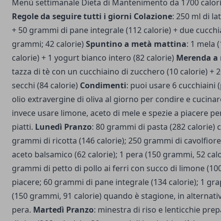
Menù settimanale Dieta di Mantenimento da 1700 calori
Regole da seguire tutti i giorni Colazione
: 250 ml di la
+ 50 grammi di pane integrale (112 calorie) + due cucchia
grammi; 42 calorie)
Spuntino a metà mattina
: 1 mela 
calorie) + 1 yogurt bianco intero (82 calorie)
Merenda a 
tazza di tè con un cucchiaino di zucchero (10 calorie) + 
secchi (84 calorie)
Condimenti
: puoi usare 6 cucchiaini 
olio extravergine di oliva al giorno per condire e cucinar
invece usare limone, aceto di mele e spezie a piacere pe
piatti.
Lunedì Pranzo
: 80 grammi di pasta (282 calorie) 
grammi di ricotta (146 calorie); 250 grammi di cavolfior
aceto balsamico (62 calorie); 1 pera (150 grammi, 52 calo
grammi di petto di pollo ai ferri con succo di limone (100 
piacere; 60 grammi di pane integrale (134 calorie); 1 gr
(150 grammi, 91 calorie) quando è stagione, in alternat
pera.
Martedì Pranzo
: minestra di riso e lenticchie pr