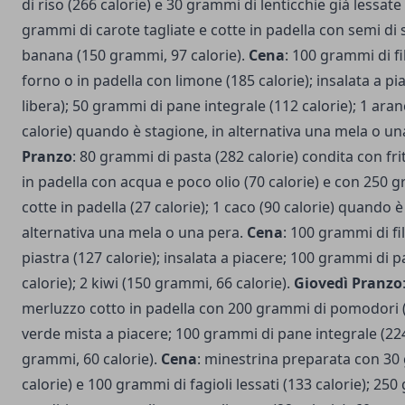
di riso (266 calorie) e 30 grammi di lenticchie già lessate 
grammi di carote tagliate e cotte in padella con semi di 
banana (150 grammi, 97 calorie).
Cena
: 100 grammi di fi
forno o in padella con limone (185 calorie); insalata a pi
libera); 50 grammi di pane integrale (112 calorie); 1 ara
calorie) quando è stagione, in alternativa una mela o un
Pranzo
: 80 grammi di pasta (282 calorie) condita con fri
in padella con acqua e poco olio (70 calorie) e con 250 
cotte in padella (27 calorie); 1 caco (90 calorie) quando è
alternativa una mela o una pera.
Cena
: 100 grammi di fi
piastra (127 calorie); insalata a piacere; 100 grammi di 
calorie); 2 kiwi (150 grammi, 66 calorie).
Giovedì Pranzo
merluzzo cotto in padella con 200 grammi di pomodori (1
verde mista a piacere; 100 grammi di pane integrale (224
grammi, 60 calorie).
Cena
: minestrina preparata con 30
calorie) e 100 grammi di fagioli lessati (133 calorie); 25