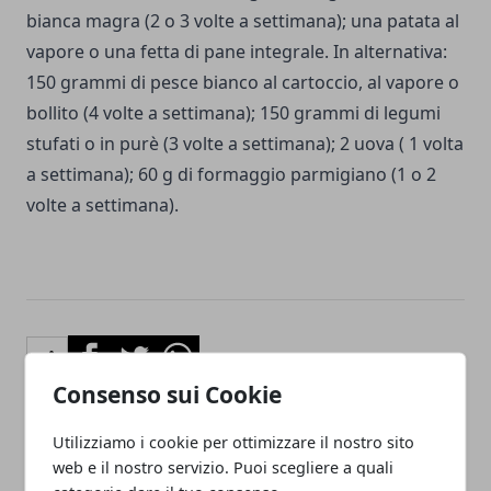
bianca magra (2 o 3 volte a settimana); una patata al
vapore o una fetta di pane integrale. In alternativa:
150 grammi di pesce bianco al cartoccio, al vapore o
bollito (4 volte a settimana); 150 grammi di legumi
stufati o in purè (3 volte a settimana); 2 uova ( 1 volta
a settimana); 60 g di formaggio parmigiano (1 o 2
volte a settimana).
Facebook
Twitter
Whatsapp
Consenso sui Cookie
Utilizziamo i cookie per ottimizzare il nostro sito
web e il nostro servizio. Puoi scegliere a quali
Articolo Precedente
Articolo Successivo