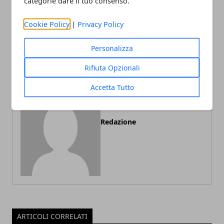
categorie dare il tuo consenso.
Crema anticellulite e oli
Il test per la celiachia e l'
essenziali: il massaggio
intolleranza al glutine in
anticellulite fai-da-te
farmacia. Utile per i celiaci
Cookie Policy
|
Privacy Policy
contro ritenzione idrica e
nella dieta senza glutine
cellulite
Personalizza
Rifiuta Opzionali
Accetta Tutto
Redazione
ARTICOLI CORRELATI