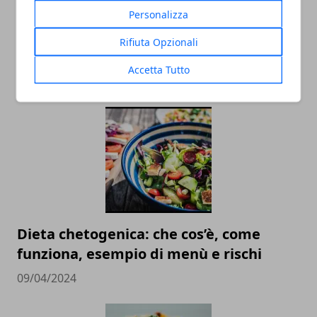
Personalizza
Fenilchetonuria Alimenti: Diagnosi e
Rifiuta Opzionali
Trattamento
Accetta Tutto
24/02/2025
Dieta chetogenica: che cos’è, come
funziona, esempio di menù e rischi
09/04/2024