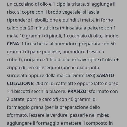
un cucciaino di olio e 1 cipolla tritata, si aggiunge il
riso, si copre con il brodo vegetale, si lascia
riprendere l' ebollizione e quindi si mette in forno
caldo per 20 minuti circa) + insalata a paicere con 1
mela, 10 grammi di pinoli, 1 cucchiaio di olio, limone.
CENA
: 1 bruschetta al pomodoro preparata con 50
grammi di pane pugliese, pomodoro fresco a
cubetti, origano e 1 filo di olio extravergine d' oliva +
zuppa di cereali e legumi (anche già pronta
surgelata oppure della marca DimmiDiSì)
SABATO
COLAZIONE
: 200 ml di caffelatte oppure latte e orzo
+ 4 biscotti secchi a piacere.
PRANZO
: sformato con
2 patate, porri e carciofi con 40 grammi di
formaggio grana (per la preparazione dello
sformato, lessare le verdure, passarle nel mixer,
aggiungere il formaggio e mettere il composto in