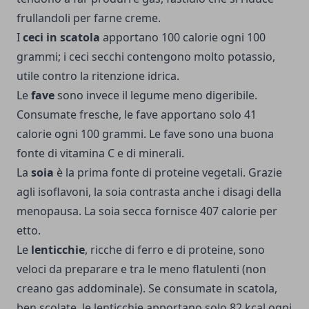
frullandoli per farne creme.
I
ceci in scatola
apportano 100 calorie ogni 100
grammi; i ceci secchi contengono molto potassio,
utile contro la ritenzione idrica.
Le
fave
sono invece il legume meno digeribile.
Consumate fresche, le fave apportano solo 41
calorie ogni 100 grammi. Le fave sono una buona
fonte di vitamina C e di minerali.
La
soia
è la prima fonte di proteine vegetali. Grazie
agli isoflavoni, la soia contrasta anche i disagi della
menopausa. La soia secca fornisce 407 calorie per
etto.
Le
lenticchie
, ricche di ferro e di proteine, sono
veloci da preparare e tra le meno flatulenti (non
creano gas addominale). Se consumate in scatola,
ben scolate, le lenticchie apportano solo 82 kcal ogni