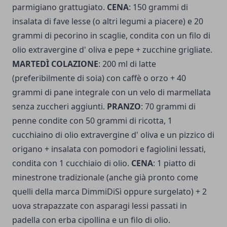
parmigiano grattugiato.
CENA
: 150 grammi di
insalata di fave lesse (o altri legumi a piacere) e 20
grammi di pecorino in scaglie, condita con un filo di
olio extravergine d' oliva e pepe + zucchine grigliate.
MARTEDÌ COLAZIONE
: 200 ml di latte
(preferibilmente di soia) con caffè o orzo + 40
grammi di pane integrale con un velo di marmellata
senza zuccheri aggiunti.
PRANZO
: 70 grammi di
penne condite con 50 grammi di ricotta, 1
cucchiaino di olio extravergine d' oliva e un pizzico di
origano + insalata con pomodori e fagiolini lessati,
condita con 1 cucchiaio di olio.
CENA
: 1 piatto di
minestrone tradizionale (anche già pronto come
quelli della marca DimmiDiSì oppure surgelato) + 2
uova strapazzate con asparagi lessi passati in
padella con erba cipollina e un filo di olio.