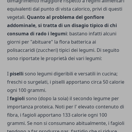
dimagrimento maggiore rispetto a regimi alimentari
equivalenti dal punto di vista calorico, privi di questi
vegetali.
Quanto al problema del gonfiore
addominale, si tratta di un disagio tipico di chi
consuma di rado i legumi
: bastano infatti alcuni
giorni per "abituare" la flora batterica ai
polisaccaridi (zuccheri) tipici dei legumi. Di seguito
sono riportate le proprietà dei vari legumi:
I
piselli
sono legumi digeribili e versatili in cucina;
freschi o surgelati, i piselli apportano circa 50 calorie
ogni 100 grammi.
I
fagioli
sono (dopo la soia) il secondo legume per
importanza proteica. Noti per l' elevato contenuto di
fibra, i fagioli apportano 133 calorie ogni 100
grammi. Se non si consumano abitualmente, i fagioli
tendono a far produrre gas, fastidio che si riduce