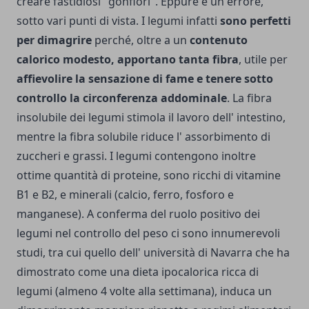
creare fastidiosi "gonfiori". Eppure è un errore,
sotto vari punti di vista. I legumi infatti
sono perfetti
per dimagrire
perché, oltre a un
contenuto
calorico modesto, apportano tanta fibra
, utile per
affievolire la sensazione di fame e tenere sotto
controllo la circonferenza addominale
. La fibra
insolubile dei legumi stimola il lavoro dell' intestino,
mentre la fibra solubile riduce l' assorbimento di
zuccheri e grassi. I legumi contengono inoltre
ottime quantità di proteine, sono ricchi di vitamine
B1 e B2, e minerali (calcio, ferro, fosforo e
manganese).
A conferma del ruolo positivo dei
legumi nel controllo del peso ci sono innumerevoli
studi, tra cui quello dell' università di Navarra che ha
dimostrato come una dieta ipocalorica ricca di
legumi (almeno 4 volte alla settimana), induca un