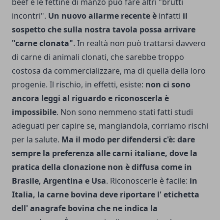
beef e le fettine di manzo può fare altri "brutti
incontri".
Un nuovo allarme recente è
infatti
il
sospetto che sulla nostra tavola possa arrivare
"carne clonata"
. In realtà non può trattarsi davve­ro
di carne di animali clonati, che sarebbe troppo
costosa da commercializzare, ma di quella della loro
progenie. Il rischio, in effetti, esiste:
non ci sono
ancora leggi al riguar­do e riconoscerla è
impossibile
. Non sono nem­meno stati fatti studi
adeguati per capire se, mangiandola, corriamo rischi
per la salute.
Ma il modo per difendersi c'è: dare
sempre la preferenza alle carni italiane, dove la
pratica della clonazione non è diffusa come in
Brasile, Argentina e Usa
.
Riconoscerle è facile:
in
Italia, la carne bovina deve ri­portare l' etichetta
dell' anagrafe bovina che ne in­dica la