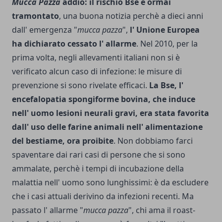
Mucca Pazza
addio: il rischio Bse è ormai
tramontato
, una buona notizia perchè a dieci anni
dal­l' emergenza "
mucca pazza
",
l' Unione Europea
ha dichiarato cessato l' allar­me
. Nel 2010, per la
prima volta, negli allevamenti italiani non si è
verificato alcun caso di infezione: le misure di
prevenzione si sono rive­late efficaci.
La Bse, l'
encefalopatia spongiforme bovina, che induce
nell' uomo lesioni neurali gravi, era stata favo­rita
dall' uso delle farine animali nell' alimentazione
del bestiame, ora proibite
. Non dobbiamo farci
spaventare dai rari casi di persone che si sono
ammalate, perchè i tempi di incubazione della
malattia nell' uomo sono lunghissi­mi: è da escludere
che i casi attuali derivino da in­fezioni recenti. Ma
passato l' allarme "
mucca pazza
", chi ama il roast-