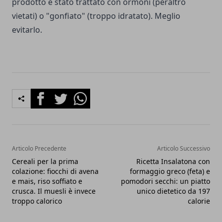
prodotto è stato trattato con ormoni (peraltro
vietati) o "gonfiato" (troppo idratato). Meglio
evitarlo.
Facebook
Twitter
Whatsapp
Articolo Precedente
Articolo Successivo
Cereali per la prima
Ricetta Insalatona con
colazione: fiocchi di avena
formaggio greco (feta) e
e mais, riso soffiato e
pomodori secchi: un piatto
crusca. Il muesli è invece
unico dietetico da 197
troppo calorico
calorie