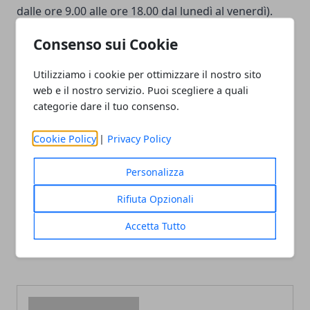
dalle ore 9.00 alle ore 18.00 dal lunedì al venerdì).
Consenso sui Cookie
Utilizziamo i cookie per ottimizzare il nostro sito
web e il nostro servizio. Puoi scegliere a quali
Facebook
Twitter
Whatsapp
categorie dare il tuo consenso.
Cookie Policy
|
Privacy Policy
Personalizza
Articolo Precedente
Articolo Successivo
Fecondazione assistita,
Insonnia: rimedi naturali
Rifiuta Opzionali
gravidanza e salute della
per i disturbi del sonno.
donna: la legge 40 in Italia
Valeriana, Escolzia e
Accetta Tutto
e il congelamento degli
Passiflora contro l' insonnia
embrioni