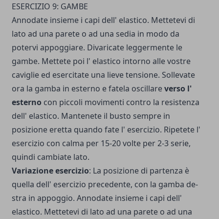
ESERCIZIO 9: GAMBE
Annodate insieme i capi dell' elastico. Mettetevi di
lato ad una parete o ad una sedia in modo da
potervi appoggiare. Divaricate leggermente le
gambe. Mettete poi l' elastico intorno alle vo­stre
caviglie ed esercitate una lieve ten­sione. Sollevate
ora la gamba in esterno e fatela oscillare
verso l'
esterno
con piccoli movi­menti contro la resistenza
dell' elastico. Mantenete il busto sempre in
posizione eretta quando fate l' esercizio. Ripetete l'
esercizio con calma per 15-20 volte per 2-3 serie,
quindi cambiate lato.
Variazione esercizio
: La posizione di partenza è
quella del­l' esercizio precedente, con la gamba de­
stra in appoggio. Annodate insieme i capi dell'
elastico. Mettetevi di lato ad una parete o ad una