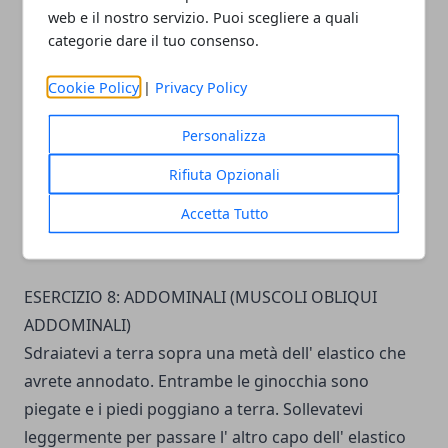
web e il nostro servizio. Puoi scegliere a quali
elastico sia tirato intorno alle caviglie. Contraete i
categorie dare il tuo consenso.
muscoli addominali e i glu­tei, poi divaricate le gambe
verso l' e­sterno, contro la resistenza dell' elastico.
Cookie Policy
|
Privacy Policy
Ripetete l' esercizio per 15-20 volte per 3-4 serie.
Variazione dell' esercizio
: sempre in posizione a
Personalizza
pancia in sotto, piegate entrambe le ginocchia in
Rifiuta Opzionali
modo che le piante dei piedi siano rivolte verso l'
Accetta Tutto
alto. Da questa posizione, divaricate le gambe verso
l' esterno.
ESERCIZIO 8: ADDOMINALI (MUSCOLI OBLIQUI
ADDOMINALI)
Sdraiatevi a terra sopra una metà del­l' elastico che
avrete annodato. Entrambe le ginocchia sono
piegate e i piedi poggiano a terra. Sollevatevi
leggermente per passare l' altro capo dell' elastico