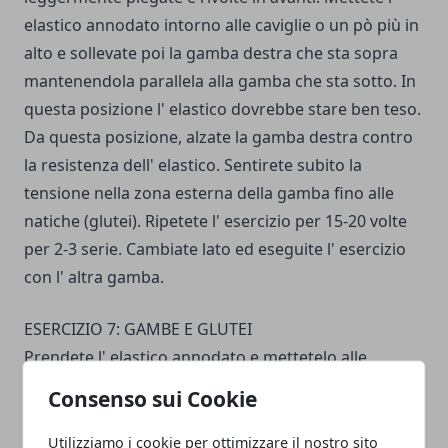
elastico annodato intorno alle caviglie o un pò più in
alto e sollevate poi la gamba destra che sta sopra
mantenendola parallela al­la gamba che sta sotto. In
questa posizione l' elastico dovrebbe stare ben teso.
Da questa posizione, alzate la gamba destra contro
la resistenza del­l' elastico. Sentirete subito la
tensione nella zona esterna della gamba fino alle
natiche (glutei). Ripetete l' esercizio per 15-20 volte
per 2-3 serie. Cambiate lato ed eseguite l' esercizio
con l' altra gamba.
ESERCIZIO 7: GAMBE E GLUTEI
Prendete l' elastico annodato e mettetelo alle
caviglie; sposta­tevi in posizione a pancia in sotto.
Consenso sui Cookie
Poggiate la fronte sulle mani ed allungate le gambe.
Divaricate le gambe leggermente e controllate che l'
Utilizziamo i cookie per ottimizzare il nostro sito