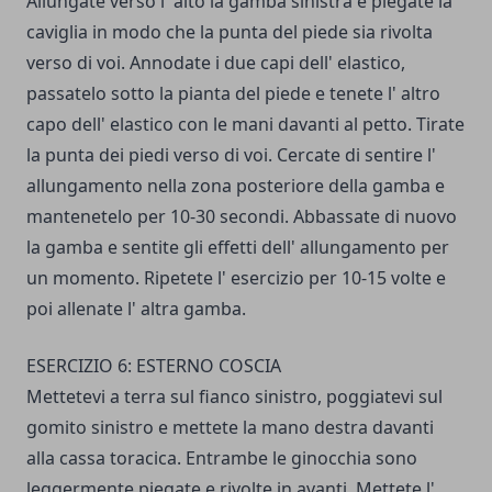
Allungate verso l' alto la gamba sinistra e piegate la
caviglia in modo che la pun­ta del piede sia rivolta
verso di voi. Annodate i due capi dell' elastico,
passatelo sotto la pianta del piede e tenete l' altro
capo dell' elastico con le mani davanti al petto. Tirate
la punta dei piedi verso di voi. Cercate di sentire l'
allungamento nella zona posteriore della gamba e
mantenetelo per 10-30 secondi. Abbassate di nuovo
la gamba e sentite gli effetti dell' allungamento per
un mo­mento. Ripetete l' esercizio per 10-15 volte e
poi allenate l' altra gamba.
ESERCIZIO 6: ESTERNO COSCIA
Mettetevi a terra sul fianco sinistro, poggiatevi sul
gomito sinistro e mettete la mano destra davanti
alla cassa toracica. Entram­be le ginocchia sono
leggermente piega­te e rivolte in avanti. Mettete l'