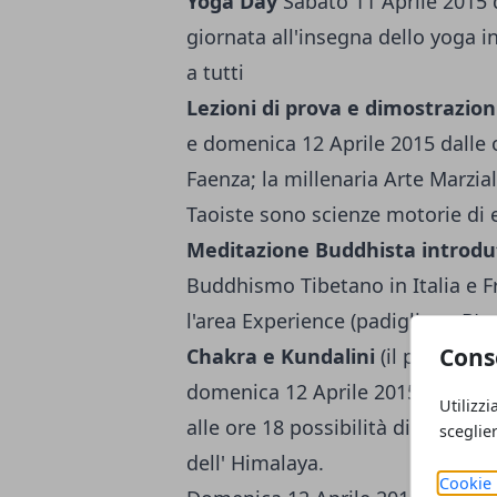
Yoga Day
Sabato 11 Aprile 2015 da
giornata all'insegna dello yoga i
a tutti
Lezioni di prova e dimostrazion
e domenica 12 Aprile 2015 dalle o
Faenza; la millenaria Arte Marzia
Taoiste sono scienze motorie di e
Meditazione Buddhista introdu
Buddhismo Tibetano in Italia e F
l'area Experience (padiglione B)
Cons
Chakra e Kundalini
(il potere de
domenica 12 Aprile 2015; alle ore
Utilizzi
alle ore 18 possibilità di partec
sceglie
dell' Himalaya.
Cookie 