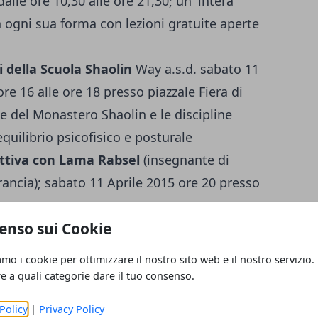
lle ore 10,30 alle ore 21,30; un' intera
n ogni sua forma con lezioni gratuite aperte
i della Scuola Shaolin
Way a.s.d. sabato 11
re 16 alle ore 18 presso piazzale Fiera di
le del Monastero Shaolin e le discipline
quilibrio psicofisico e posturale
ttiva con Lama Rabsel
(insegnante di
rancia); sabato 11 Aprile 2015 ore 20 presso
enso sui Cookie
ll'energia vitale)
con Giorgio Cerquetti
 15,30 conferenza presso la Sala Zanelli e
amo i cookie per ottimizzare il nostro sito web e il nostro servizio.
ipare ad una meditazione: ascolto dei mantra
re a quali categorie dare il tuo consenso.
Policy
|
Privacy Policy