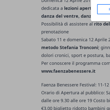
Domenica 12 Aprile 2015 dalle ore
dedicata a
lezioni aperte
ed esib
danza del ventre, danza oriental
Possibilità di assistere al
rito de
prenotazione
Sabato 11 e domenica 12 Aprile
metodo Stefania Tronconi
; gin
dolori cronici, sport e postura, 
Per conoscere il programma comple
www.faenzabenessere.it
Faenza Benessere Festival: 11-12
Orario di Apertura al pubblico: S
dalle ore 9.30 alle ore 19 Costo b
€3,00 biglietto ridotto bambini gr