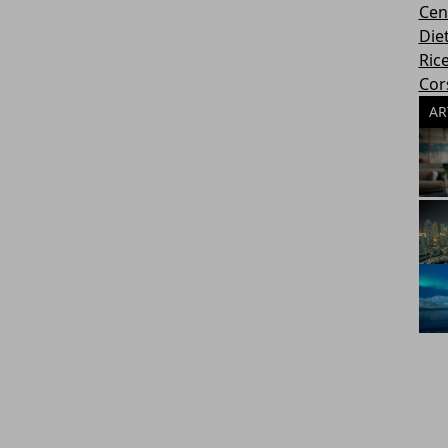
Cen
Die
Rice
Cors
AR