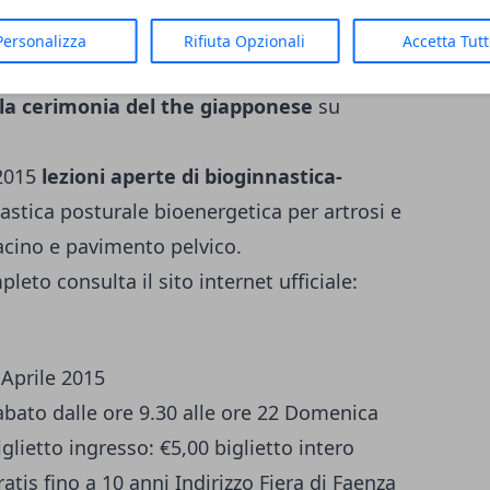
 10,30 alle ore 17,30 un'intera giornata
izioni con le migliori Maestre e Scuole di
Personalizza
Rifiuta Opzionali
Accetta Tut
e, tribal e fusion
lla cerimonia del the giapponese
su
 2015
lezioni aperte di bioginnastica-
nastica posturale bioenergetica per artrosi e
bacino e pavimento pelvico.
to consulta il sito internet ufficiale:
 Aprile 2015
abato dalle ore 9.30 alle ore 22 Domenica
iglietto ingresso: €5,00 biglietto intero
atis fino a 10 anni Indirizzo Fiera di Faenza