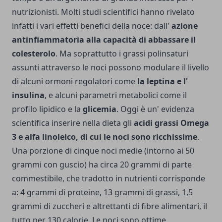
nutrizionisti. Molti studi scientifici hanno rivelato
infatti i vari effetti benefici della noce: dall'
azione
antinfiammatoria alla capacità di abbassare il
colesterolo
. Ma soprattutto i grassi polinsaturi
assunti attraverso le noci possono modulare il livello
di alcuni ormoni regolatori come
la leptina e l'
insulina
, e alcuni parametri metabolici come il
profilo lipidico e la
glicemia
. Oggi è un' evidenza
scientifica inserire nella dieta gli
acidi grassi Omega
3 e alfa linoleico, di cui le noci sono ricchissime
.
Una porzione di cinque noci medie (intorno ai 50
grammi con guscio) ha circa 20 grammi di parte
commestibile, che tradotto in nutrienti corrisponde
a: 4 grammi di proteine, 13 grammi di grassi, 1,5
grammi di zuccheri e altrettanti di fibre alimentari, il
tutto per 130 calorie. Le noci sono ottime