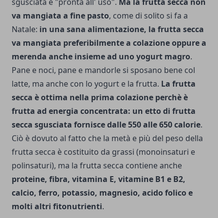
sgusciata e "pronta all' uso".
Ma la frutta secca non
va mangiata a fine pasto
, come di solito si fa a
Natale:
in una sana alimentazione, la frutta secca
va mangiata preferibilmente a colazione oppure a
merenda anche insieme ad uno yogurt magro
.
Pane e noci, pane e mandorle si sposano bene col
latte, ma anche con lo yogurt e la frutta.
La frutta
secca è ottima nella prima colazione perchè è
frutta ad energia concentrata: un etto di frutta
secca sgusciata fornisce dalle 550 alle 650 calorie
.
Ciò è dovuto al fatto che la metà e più del peso della
frutta secca è costituito da grassi (monoinsaturi e
polinsaturi), ma la frutta secca contiene anche
proteine, fibra, vitamina E, vitamine B1 e B2,
calcio, ferro, potassio, magnesio, acido folico e
molti altri fitonutrienti
.