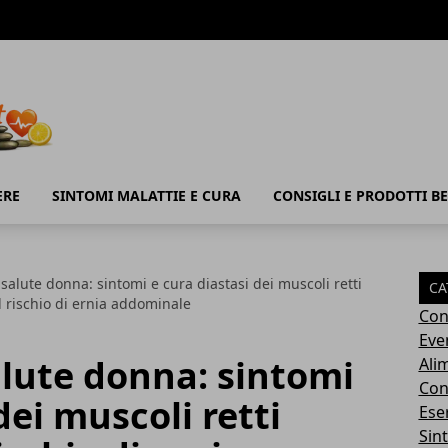
ERE
SINTOMI MALATTIE E CURA
CONSIGLI E PRODOTTI B
salute donna: sintomi e cura diastasi dei muscoli retti
CA
l rischio di ernia addominale
Con
Eve
lute donna: sintomi
Ali
Cons
dei muscoli retti
Ese
Sin