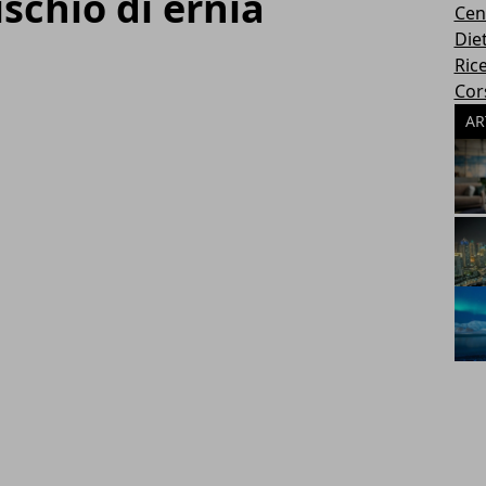
ischio di ernia
Cen
Die
Rice
Cors
AR