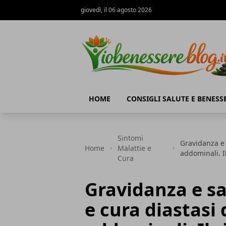
giovedì, il 06 agosto 2026
Io Benessere Blog
HOME
CONSIGLI SALUTE E BENESS
Sintomi
Gravidanza e 
Home
Malattie e
addominali. I
Cura
Gravidanza e sa
e cura diastasi 