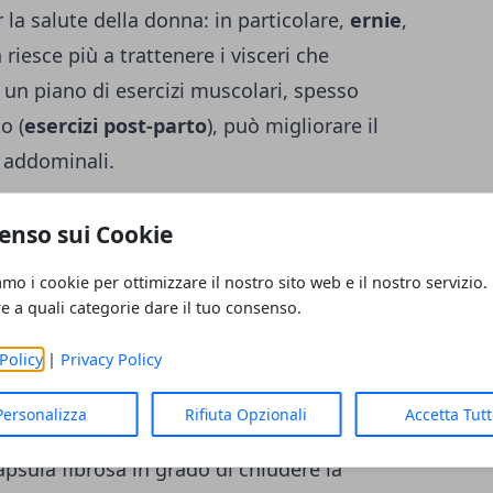
 la salute della donna: in particolare,
ernie
,
iesce più a trattenere i visceri che
 un piano di esercizi muscolari, spesso
o (
esercizi post-parto
), può migliorare il
 addominali.
LE - L' INTERVENTO CHIRURGICO: una
enso sui Cookie
nali
amo i cookie per ottimizzare il nostro sito web e il nostro servizio.
 muscoli retti addominali è chirurgica. In
re a quali categorie dare il tuo consenso.
ino all' ombelico. In altri casi si pratica
Policy
|
Privacy Policy
-25 centimetri sopra il pube (come nel parto
nella zona coperta dagli slip. Poi si
Personalizza
Rifiuta Opzionali
Accetta Tut
 rinforzandola con una protesi di materiale
psula fibrosa in grado di chiudere la