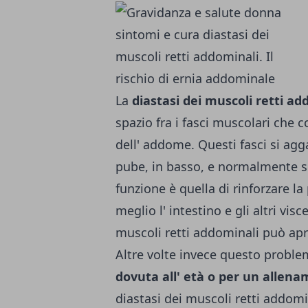
La
diastasi dei muscoli retti a
spazio fra i fasci muscolari che c
dell' addome. Questi fasci si agga
pube, in basso, e normalmente so
funzione è quella di rinforzare l
meglio l' intestino e gli altri vis
muscoli retti addominali può apr
Altre volte invece questo problema
dovuta all' età o per un allen
diastasi dei muscoli retti addom