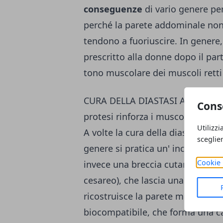
conseguenze
di vario genere per
perché la parete addominale non r
tendono a fuoriuscire. In genere,
prescritto alla donne dopo il part
tono muscolare dei muscoli retti
CURA DELLA DIASTASI ADDOMINA
Cons
protesi rinforza i muscoli addomi
Utilizzi
A volte la cura della diastasi dei
sceglie
genere si pratica un' incisione vic
Cookie 
invece una breccia cutanea di 20
cesareo), che lascia una cicatrice 
ricostruisce la parete muscolare,
biocompatibile, che forma una ca