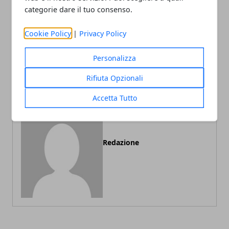
Articolo Precedente
Articolo Successivo
categorie dare il tuo consenso.
L’ agopuntura contro la
Ricette dietetiche.
cellulite: rimedi per
Antipasti di verdure light e
Cookie Policy
|
Privacy Policy
eliminare cellulite,
veloci: Involtini di Zucchine
ritenzione idrica e gambe
alla menta
Personalizza
gonfie
Rifiuta Opzionali
Accetta Tutto
Redazione