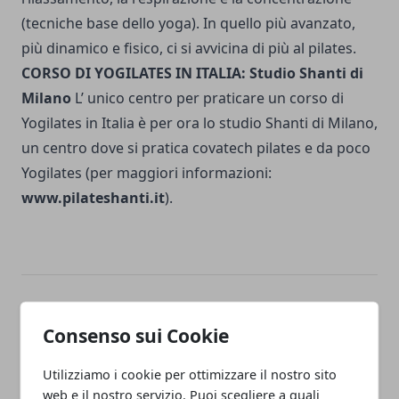
(tecniche base dello yoga). In quello più avanzato,
più dinamico e fisico, ci si avvicina di più al pilates.
CORSO DI YOGILATES IN ITALIA: Studio Shanti di
Milano
L’ unico centro per praticare un corso di
Yogilates in Italia è per ora lo studio Shanti di Milano,
un centro dove si pratica covatech pilates e da poco
Yogilates (per maggiori informazioni:
www.pilateshanti.it
).
Facebook
Twitter
Whatsapp
Consenso sui Cookie
Utilizziamo i cookie per ottimizzare il nostro sito
web e il nostro servizio. Puoi scegliere a quali