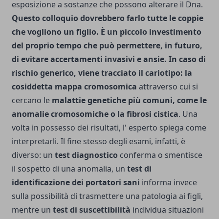
esposizione a sostanze che possono alterare il Dna.
Questo colloquio dovrebbero farlo tut­te le coppie
che vogliono un figlio. È un piccolo investimento
del proprio tempo che può permettere, in futuro,
di evitare accertamenti invasivi e ansie. In caso di
rischio generico, viene tracciato il cariotipo: la
cosiddetta mappa cromosomica
attraverso cui si
cer­cano le
malattie genetiche più comuni, come le
anoma­lie cromosomiche o la fibrosi cistica
. Una
volta in possesso dei risultati, l' esperto spiega come
interpretarli. Il fine stesso degli esami, infatti, è
diverso: un
test diagnostico
conferma o smentisce
il sospetto di una anomalia, un
test di
identificazione dei portatori sani
informa invece
sulla possibilità di trasmettere una pa­tologia ai figli,
mentre un
test di suscettibilità
individua situazioni