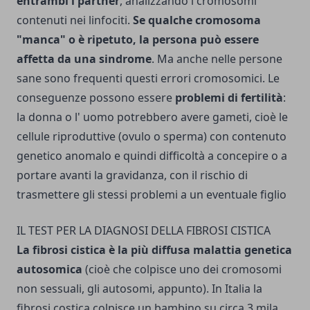
entrambi i part­ner
, analizzando i cromosomi
contenuti nei linfociti.
Se qualche cromosoma
"manca" o è ripetuto, la persona può essere
affetta da una sindrome
. Ma anche nelle persone
sane sono frequenti questi errori cromosomici. Le
conseguenze possono essere
problemi di fertilità
:
la donna o l' uomo potrebbero avere gameti, cioè le
cellule riproduttive (ovulo o sperma) con contenu­to
genetico anomalo e quindi difficoltà a concepire o a
portare avanti la gravidanza, con il rischio di
trasmettere gli stessi problemi a un eventuale figlio
IL TEST PER LA DIAGNOSI DELLA FIBROSI CISTICA
La fibrosi cistica è la più diffu­sa malattia genetica
autosomica
(cioè che colpisce uno dei cromosomi
non sessuali, gli autosomi, appunto). In Italia la
fibrosi costica colpisce un bambino su circa 3 mila,