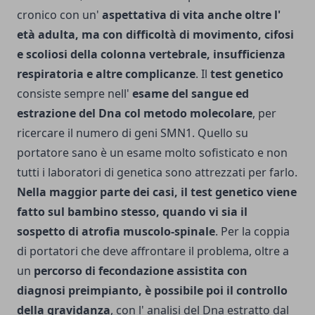
cronico con un'
aspettativa di vita anche oltre l'
età adulta, ma con difficoltà di movimento, cifosi
e scoliosi della colonna vertebrale, insufficienza
respiratoria e altre complicanze
. Il
test genetico
con­siste sempre nell'
esame del sangue ed
estrazione del Dna col metodo molecolare
, per
ricercare il numero di geni SMN1. Quello su
portatore sano è un esame molto sofisticato e non
tutti i laboratori di genetica sono attrez­zati per farlo.
Nella maggior parte dei casi, il test ge­netico viene
fatto sul bambino stesso, quando vi sia il
sospetto di atrofia mu­scolo-spinale
. Per la coppia
di portatori che deve affrontare il problema, oltre a
un
percorso di fecondazione assistita con
diagnosi preimpianto, è possibile poi il controllo
della gravidanza
, con l' analisi del Dna estratto dal