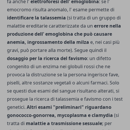
fa anche l'
elettroforesi dell' emoglobina
: se l'
emocromo risulta anomalo, l' esame permette di
identificare la talassemia
(si tratta di un gruppo di
malattie ereditarie caratterizzate da un
errore nella
produzione dell' emoglobina che può causare
anemia, ingrossamento della milza
e, nei casi più
gravi, può portare alla morte). Segue quindi il
dosaggio per la ri­cerca del favismo
: un difetto
congenito di un enzima nei globuli rossi che ne
provoca la distruzione se la persona ingerisce fave,
piselli, altre sostanze vegetali o alcuni farmaci. Solo
se questi due esami del sangue risultano alterati, si
prosegue la ricerca di talassemia e favismo con i test
genetici.
Altri esami "preliminari" riguardano
gonococco-gonorrea, mycoplasma e clamydia
(si
tratta di
malattie a trasmissione sessuale
; per