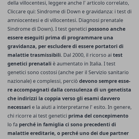
della villocentesi, leggere anche l' articolo correlato,
Cliccare qui:
Sindrome di Down e gravidanza: i test di
amniocentesi e di villocentesi. Diagnosi prenatale
Sindrome di Down
). I test genetici
possono anche
essere eseguiti prima di programmare una
gravidanza, per escludere di essere portatori di
malattie trasmissibili
. Dal 2000, il ricorso ai
test
genetici prenatali
è au­mentato in Italia. I test
genetici sono costosi (anche per il Servizio sanita­rio
nazionale) e complessi, perciò
devono sempre esse­
re accompagnati dalla consulenza di un genetista
che indirizzi la coppia verso gli esami davvero
necessari
e la aiuti a interpretarne l' esito.
In genere,
chi ricorre ai test genetici
prima del concepimento
lo fa
perché in famiglia ci sono precedenti di
malattie ereditarie, o perché uno dei due partner