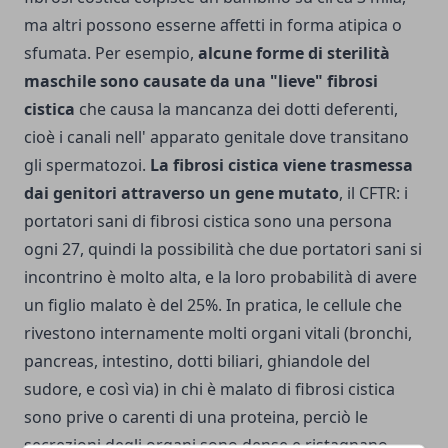
ma altri possono esserne affetti in forma atipica o
sfu­mata. Per esempio,
alcune forme di sterilità
maschile sono causate da una "lieve" fibrosi
cistica
che causa la mancanza dei dotti deferenti,
cioè i canali nell' apparato genitale dove transitano
gli spermatozoi.
La fibrosi cistica viene trasmessa
dai genitori attraverso un gene mutato
, il CFTR: i
portatori sani di fibrosi cistica sono una persona
ogni 27, quindi la possibilità che due portatori sani si
incontrino è molto alta, e la loro probabilità di avere
un figlio malato è del 25%. In pratica, le cellule che
rivestono internamente molti organi vitali (bronchi,
pancreas, intestino, dotti biliari, ghiandole del
sudore, e così via) in chi è malato di fibrosi cistica
sono prive o carenti di una proteina, perciò le
secrezioni degli organi sono dense e ristagnano,