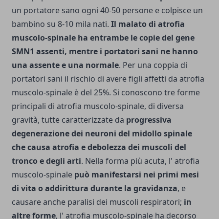
un portatore sano ogni 40-50 persone e colpisce un
bambino su 8-10 mila nati.
Il malato di atrofia
musco­lo-spinale ha entrambe le copie del ge­ne
SMN1 assenti, mentre i portatori sani ne hanno
una assente e una normale
. Per una coppia di
portatori sani il rischio di avere figli affetti da atrofia
musco­lo-spinale è del 25%. Si conoscono tre forme
principali di atrofia musco­lo-spinale, di diversa
gravità, tutte caratterizzate da
progressiva
degenerazione dei neuroni del midollo spinale
che causa atrofia e debolezza dei muscoli del
tronco e degli arti
. Nella forma più acuta, l' atrofia
musco­lo-spinale
può manifestarsi nei primi mesi
di vita o addirittura durante la gravidanza
, e
causare anche paralisi dei muscoli respiratori;
in
altre forme
, l' atrofia musco­lo-spinale ha decorso