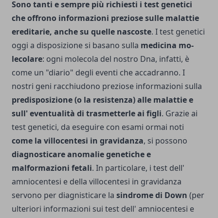
Sono tanti e sempre più richiesti i test genetici
che offrono informazioni preziose sulle malattie
ereditarie, anche su quelle nascoste
. I test genetici
oggi a disposizione si basano sulla
medicina mo­
lecolare
: ogni molecola del nostro Dna, infatti, è
come un "diario" degli eventi che accadranno. I
nostri geni racchiudono pre­ziose informazioni sulla
predisposizione (o la resistenza) alle malattie e
sull' eventuali­tà di trasmetterle ai figli
. Grazie ai
test genetici, da eseguire con esami ormai noti
come la villocentesi in gravidanza
, si possono
diagnosticare ano­malie genetiche e
malformazioni fetali
. In particolare, i test dell'
amniocentesi e della villocentesi in gravidanza
servono per diagnisticare la
sindrome di Down
(per
ulteriori informazioni sui test dell' amniocentesi e