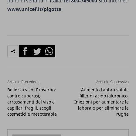
punti di vendita in Italia:
tel 800-745000
Sito Internet:
www.unicef.it/pigotta
Facebook
Twitter
Whatsapp
Articolo Precedente
Articolo Successivo
Bellezza viso d' inverno:
Aumento Labbra sottili:
contro cuperosi,
filler di acido ialuronico.
arrossamenti del viso e
Iniezioni per aumentare le
capillari fragili, scegli
labbra e per eliminare le
cosmetici e mesoterapia
rughe