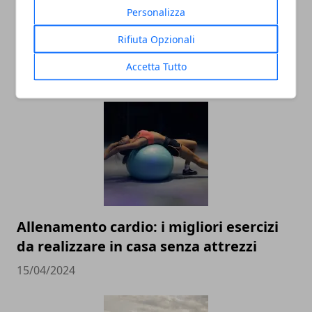
Personalizza
Vedere l'aurora boreale: la guida per
Rifiuta Opzionali
realizzare un sogno
Accetta Tutto
03/09/2025
Allenamento cardio: i migliori esercizi
da realizzare in casa senza attrezzi
15/04/2024