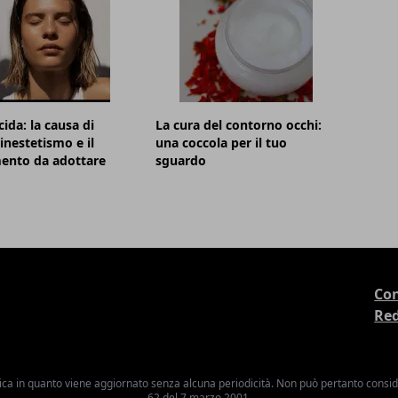
cida: la causa di
La cura del contorno occhi:
inestetismo e il
una coccola per il tuo
ento da adottare
sguardo
Con
Re
ica in quanto viene aggiornato senza alcuna periodicità. Non può pertanto consider
62 del 7 marzo 2001.