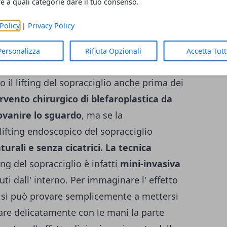
cato dal chirurgo estetico sia su soggetti
re a quali categorie dare il tuo consenso.
giovani.
Di solito il lifting del sopracciglio si
Policy
|
Privacy Policy
ma la scelta dipende dallo stato d'
i fattori, come l' esposizione eccessiva al
Personalizza
Rifiuta Opzionali
Accetta Tut
 il fumo (fattori di invecchiamento della
 il lifting del sopracciglio anche prima dei
tervento chirurgico di blefaroplastica da
iovanire lo sguardo
, ma se la
lifting endoscopico del sopracciglio
aturali e senza cicatrici. La tecnica
ting del sopracciglio è infatti
mini-invasiva
uti dall' interno. Per immaginare l' effetto
io, si può provare semplicemente a mettersi
are delicatamente con le mani la parte