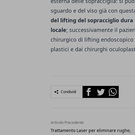
esterna delle sopracciglia: si può
sguardo e del viso già con ques
del lifting del sopracciglio dura
locale
; successivamente il pazien
chirurgico di lifting endoscopico 
plastici e dai chirurghi oculoplast
Facebook
Twitter
Whatsapp
Condividi
Articolo Precedente
Trattamento Laser per eliminare rughe,