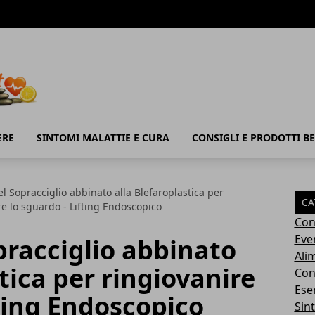
ERE
SINTOMI MALATTIE E CURA
CONSIGLI E PRODOTTI B
del Sopracciglio abbinato alla Blefaroplastica per
CA
re lo sguardo - Lifting Endoscopico
Con
Eve
opracciglio abbinato
Ali
tica per ringiovanire
Cons
Ese
fting Endoscopico
Sin