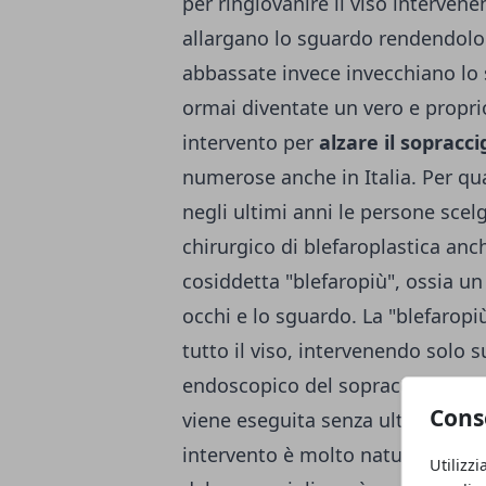
per ringiovanire il viso intervene
allargano lo sguardo rendendolo 
abbassate invece invecchiano lo s
ormai diventate un vero e proprio
intervento per
alzare il sopracc
numerose anche in Italia. Per qua
negli ultimi anni le persone scel
chirurgico di blefaroplastica anch
cosiddetta "blefaropiù", ossia un
occhi e lo sguardo. La "blefaropi
tutto il viso, intervenendo solo s
endoscopico del sopracciglio è un
Cons
viene eseguita senza ulteriori dis
intervento è molto naturale e più e
Utilizzi