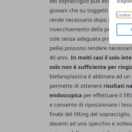
del sopracciglio può essere prati
sceglie
giovani che su soggetti non più 
Cookie 
rende necessario dopo i 40 anni, 
invecchiamento della pelle. Alcun
sole senza adeguata protezione o
pelle) possono rendere necessario
40 anni.
In molti casi il solo in
solo non è sufficiente per ring
blefaroplastica è abbinata ad un 
permette di ottenere
risultati n
endoscopica
per effettuare il lif
e consente di riposizionare i tess
finale del lifting del sopraccigl
davanti ad uno specchio e sollev