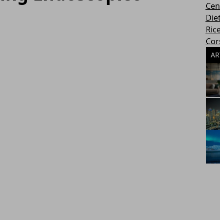
Cen
Die
Rice
Cors
AR