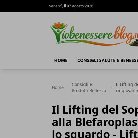
venerdì, il 07 agosto 2026
Io Benessere Blog
HOME
CONSIGLI SALUTE E BENESS
Consigli e
Il Lifting 
Home
Prodotti Bellezza
ringiovani
Il Lifting del S
alla Blefaroplas
lo sguardo - Li