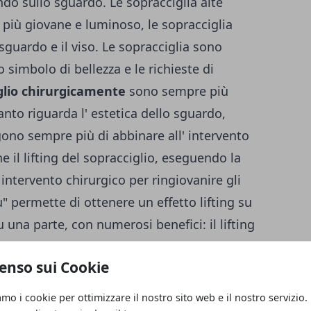
ndo sullo sguardo. Le sopracciglia alte
più giovane e luminoso, le sopracciglia
guardo e il viso. Le sopracciglia sono
 simbolo di bellezza e le richieste di
iglio chirurgicamente
sono sempre più
nto riguarda l' estetica dello sguardo,
gono sempre più di abbinare all' intervento
e il lifting del sopracciglio, eseguendo la
 intervento chirurgico per ringiovanire gli
ù" permette di ottenere un effetto lifting su
u una parte, con numerosi benefici: il lifting
a tecnica associabile alla blefaroplastica e
enso sui Cookie
agi per il soggetto. L' aspetto finale post-
fficace della sola blefaroplastica. Il lifting
amo i cookie per ottimizzare il nostro sito web e il nostro servizio.