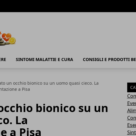
ERE
SINTOMI MALATTIE E CURA
CONSIGLI E PRODOTTI B
to un occhio bionico su un uomo quasi cieco. La
CA
tazione a Pisa
Con
Eve
occhio bionico su un
Ali
o. La
Cons
Ese
e a Pisa
Sin