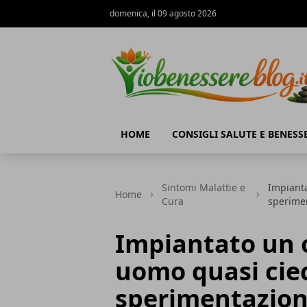
domenica, il 09 agosto 2026
Io Benessere Blog
HOME
CONSIGLI SALUTE E BENESS
Sintomi Malattie e
Impianta
Home
Cura
sperimen
Impiantato un 
uomo quasi ciec
sperimentazion