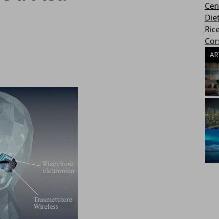
Cen
Die
Rice
Cors
AR