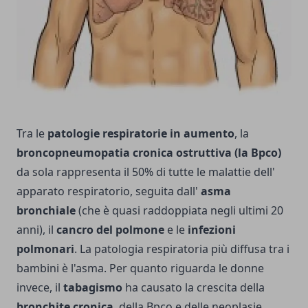
Tra le
patologie respiratorie in aumento
, la
broncopneumopatia cronica ostruttiva (la Bpco)
da sola rappresenta il 50% di tutte le malattie dell'
apparato respiratorio, seguita dall'
asma
bronchiale
(che è quasi raddoppiata negli ultimi 20
anni), il
cancro del polmone
e le
infezioni
polmonari
. La patologia respiratoria più diffusa tra i
bambini è l'asma. Per quanto riguarda le donne
invece, il
tabagismo
ha causato la crescita della
bronchite cronica
, della Bpco e delle neoplasie