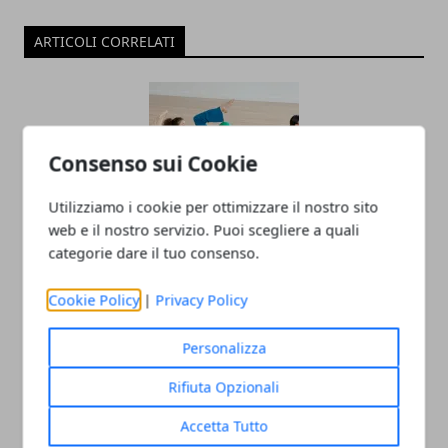
ARTICOLI CORRELATI
Consenso sui Cookie
Utilizziamo i cookie per ottimizzare il nostro sito
web e il nostro servizio. Puoi scegliere a quali
categorie dare il tuo consenso.
Cos'è il Pilates e a cosa serve. Gli esercizi
di Joseph Pilates
Cookie Policy
|
Privacy Policy
29/10/2019
Personalizza
Rifiuta Opzionali
Accetta Tutto