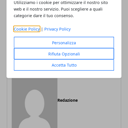
Utilizziamo i cookie per ottimizzare il nostro sito
web e il nostro servizio. Puoi scegliere a quali
categorie dare il tuo consenso.
Cookie Policy
|
Privacy Policy
Articolo Precedente
Articolo Successivo
La tisana depurativa al
Celiachia: sintomi e test.
Personalizza
carciofo per sgonfiare la
Cura della celiachia:
pancia e per il fegato
alimenti per celiaci e dieta
Rifiuta Opzionali
senza glutine
Accetta Tutto
Redazione