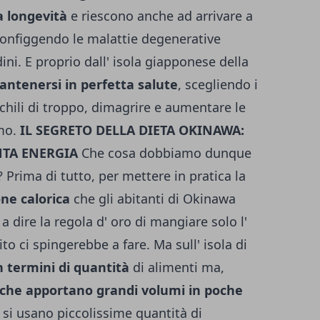
a longevità
e riescono anche ad arrivare a
configgendo le malattie degenerative
dini. E proprio dall' isola giapponese della
antenersi in perfetta salute
, scegliendo i
chili di troppo, dimagrire e aumentare le
smo.
IL SEGRETO DELLA DIETA OKINAWA:
NTA ENERGIA
Che cosa dobbiamo dunque
 Prima di tutto, per mettere in pratica la
one calorica
che gli abitanti di Okinawa
a dire la regola d' oro di mangiare solo l'
to ci spingerebbe a fare. Ma sull' isola di
 termini di quantità
di alimenti ma,
i che apportano grandi volumi in poche
si usano piccolissime quantità di