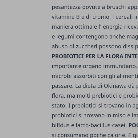
pesantezza dovute a bruschi apport
vitamine B e di cromo, i cereali i
maniera ottimale l' energia ricevu
e legumi contengono anche magne
abuso di zuccheri possono dissip
PROBIOTICI PER LA FLORA INT
importante organo immunitario. La
microbi assorbiti con gli alimenti
passare. La dieta di Okinawa dà p
flora, ma molti prebiotici e prob
stato. I prebiotici si trovano in a
probiotici si trovano in miso e l
bifìdus e lacto-bacillus casei.
PO
si consumano poche calorie. E qu