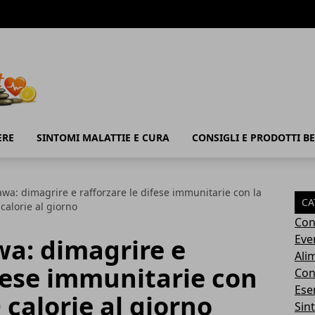
ERE
SINTOMI MALATTIE E CURA
CONSIGLI E PRODOTTI B
awa: dimagrire e rafforzare le difese immunitarie con la
CA
calorie al giorno
Con
Eve
wa: dimagrire e
Ali
ifese immunitarie con
Cons
Ese
 calorie al giorno
Sin