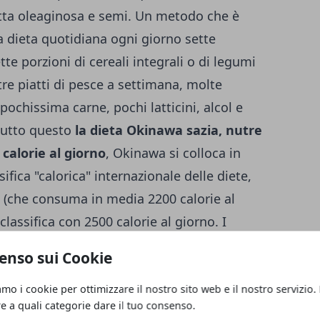
utta oleaginosa e semi. Un metodo che è
a dieta quotidiana ogni giorno sette
ette porzioni di cereali integrali o di legumi
 tre piatti di pesce a settimana, molte
pochissima carne, pochi latticini, alcol e
tutto questo
la dieta Okinawa sazia, nutre
calorie al giorno
, Okinawa si colloca in
ifica "calorica" internazionale delle diete,
a (che consuma in media 2200 calorie al
 classifica con 2500 calorie al giorno. I
di sconosciuti ad Okinawa: l' indice di
enso sui Cookie
22, mentre nei paesi europei è in media
naliere della dieta di Okinawa, sull' isola il
amo i cookie per ottimizzare il nostro sito web e il nostro servizio.
re a quali categorie dare il tuo consenso.
tti pronti e cucinati in fretta sono banditi