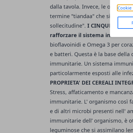
dalla tavola. Invece, le operazio
Cookie 
termine "tiandaa" che significa:
sollecitudine".
I CINQUE PILAST
rafforzare il sistema immunitar
bioflavoinidi e Omega 3 per coraz
e batteri. Questa è la base della 
immunitarie. Un sistema immunita
particolarmente esposti alle infe
PROPRIETA' DEI CEREALI INTE
Stress, affaticamento e mancanza
immunitarie. L' organismo così fa 
e di altri microbi presenti nell' a
immunitarie dell’ organismo, è o
leguminose che si assimilano le