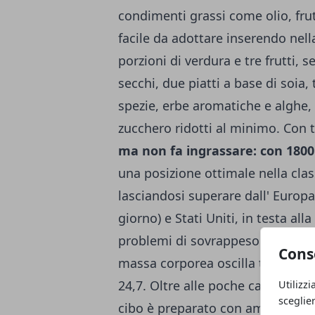
condimenti grassi come olio, fr
facile da adottare inserendo nell
porzioni di verdura e tre frutti, s
secchi, due piatti a base di soia,
spezie, erbe aromatiche e alghe, 
zucchero ridotti al minimo.
Con 
ma non fa ingrassare: con 1800 
una posizione ottimale nella class
lasciandosi superare dall' Europ
giorno) e Stati Uniti, in testa alla
problemi di sovrappeso sono quin
Cons
massa corporea oscilla tra 18 e 
24,7. Oltre alle poche calorie gior
Utilizzi
sceglie
cibo è preparato con amore e i pia