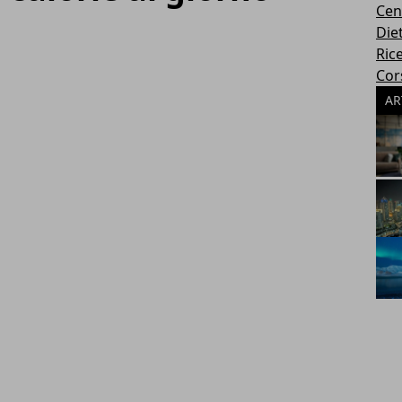
Cen
Die
Rice
Cors
AR