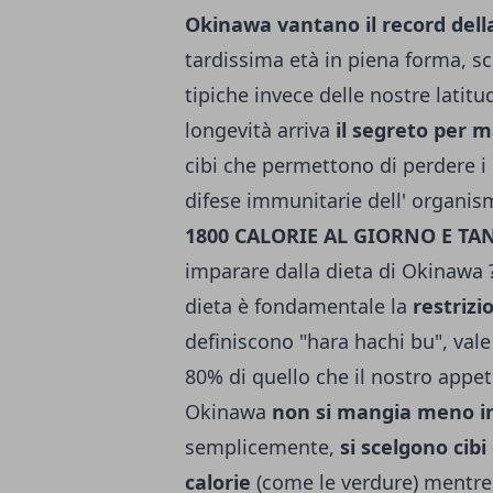
Okinawa vantano il record dell
tardissima età in piena forma, s
tipiche invece delle nostre latitu
longevità arriva
il segreto per m
cibi che permettono di perdere i 
difese immunitarie dell' organi
1800 CALORIE AL GIORNO E TA
imparare dalla dieta di Okinawa ?
dieta è fondamentale la
restrizi
definiscono "hara hachi bu", vale 
80% di quello che il nostro appeti
Okinawa
non si mangia meno in
semplicemente,
si scelgono cib
calorie
(come le verdure) mentre 