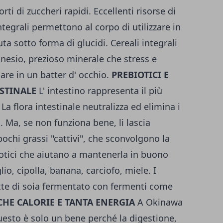
i di zuccheri rapidi. Eccellenti risorse di
ntegrali permettono al corpo di utilizzare in
ta sotto forma di glucidi. Cereali integrali
sio, prezioso minerale che stress e
are in un batter d' occhio.
PREBIOTICI E
ESTINALE
L' intestino rappresenta il più
 flora intestinale neutralizza ed elimina i
. Ma, se non funziona bene, li lascia
ochi grassi "cattivi", che sconvolgono la
iotici che aiutano a mantenerla in buono
glio, cipolla, banana, carciofo, miele. I
atte di soia fermentato con fermenti come
CHE CALORIE E TANTA ENERGIA
A Okinawa
esto è solo un bene perché la digestione,