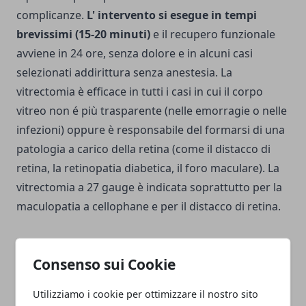
complicanze.
L' intervento si esegue in tempi
brevissimi (15-20 minuti)
e il recupero funzionale
avviene in 24 ore, senza dolore e in alcuni casi
selezionati addirittura senza anestesia.
La
vitrectomia è efficace in tutti i casi in cui il corpo
vitreo non é più trasparente (nelle emorragie o nelle
infezioni) oppure è responsabile del formarsi di una
patologia a carico della retina (come il distacco di
retina, la retinopatia diabetica, il foro maculare). La
vitrectomia a 27 gauge è indicata soprattutto per la
maculopatia a cellophane e per il distacco di retina.
Consenso sui Cookie
Utilizziamo i cookie per ottimizzare il nostro sito
Facebook
Twitter
Whatsapp