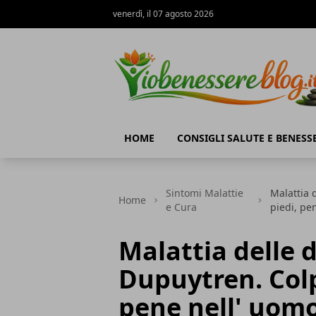
venerdì, il 07 agosto 2026
Io Benessere Blog
HOME
CONSIGLI SALUTE E BENESS
Sintomi Malattie
Malattia 
Home
e Cura
piedi, pe
Malattia delle 
Dupuytren. Colp
pene nell' uom