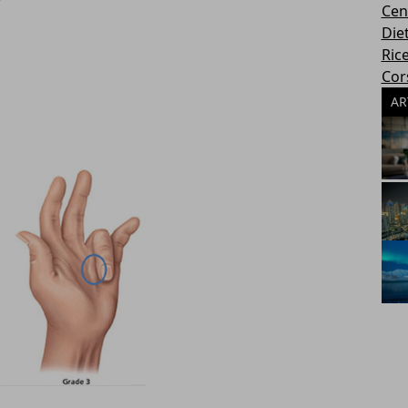
Cen
Die
Rice
Cors
AR