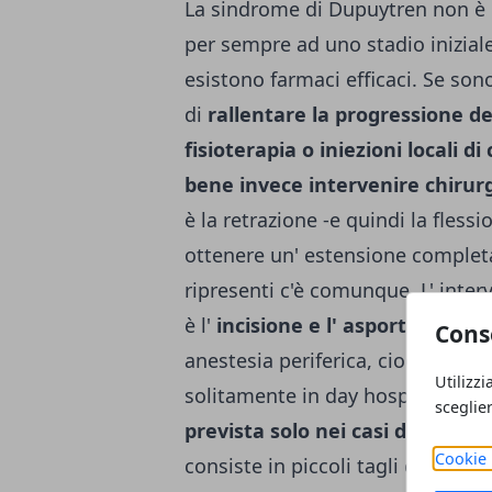
La sindrome di Dupuytren non è 
per sempre ad uno stadio inizial
esistono farmaci efficaci. Se son
di
rallentare la progressione de
fisioterapia o iniezioni locali di
bene invece intervenire chirur
è la retrazione -e quindi la flessi
ottenere un' estensione completa 
ripresenti c'è comunque. L' interv
è l'
incisione e l' asportazione d
Cons
anestesia periferica, cioè addorm
Utilizzi
solitamente in day hospital. Esi
sceglie
prevista solo nei casi di cordo
Cookie 
consiste in piccoli tagli con ago 