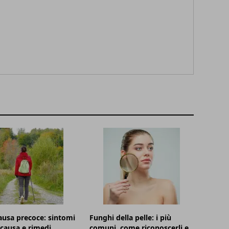
usa precoce: sintomi
Funghi della pelle: i più
, causa e rimedi
comuni, come riconoscerli e