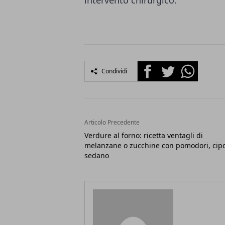
intervento chirurgico.
Facebook
Twitter
Whatsapp
Condividi
Articolo Precedente
Verdure al forno: ricetta ventagli di
melanzane o zucchine con pomodori, cipo
sedano