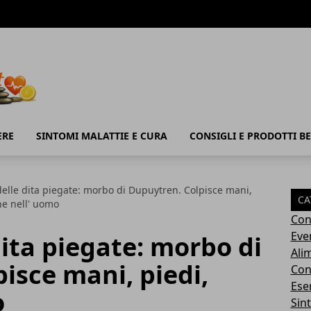
ERE
SINTOMI MALATTIE E CURA
CONSIGLI E PRODOTTI B
delle dita piegate: morbo di Dupuytren. Colpisce mani,
CA
ne nell' uomo
Con
Eve
dita piegate: morbo di
Ali
isce mani, piedi,
Cons
Ese
o
Sin