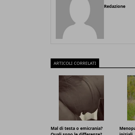
Redazione
ARTICOLI CORRELATI
Mal di testa o emicrania?
Menopa
Quali sono le differenze?
iniziali