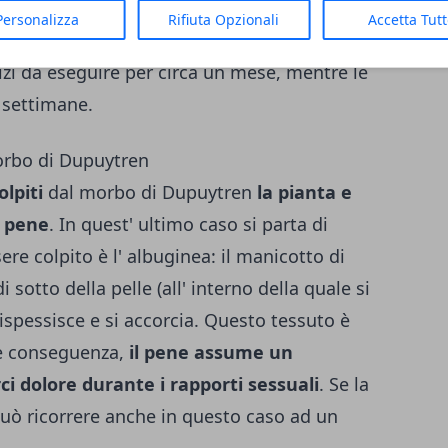
esta tecnica la malattia si ripresenti è
Personalizza
Rifiuta Opzionali
Accetta Tut
opo l' intervento chirurgico la mano può
zi da eseguire per circa un mese, mentre le
i settimane.
morbo di Dupuytren
lpiti
dal morbo di Dupuytren
la pianta e
l pene
. In quest' ultimo caso si parta di
sere colpito è l' albuginea: il manicotto di
 sotto della pelle (all' interno della quale si
 ispessisce e si accorcia. Questo tessuto è
me conseguenza,
il pene assume un
i dolore durante i rapporti sessuali
. Se la
può ricorrere anche in questo caso ad un