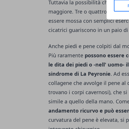
Tuttavia la possibilità che con qu
maggiore. Tre o quattro giorni d
essere mossa con semplici eserci
cicatrici guariscono in un paio d
Anche piedi e pene colpiti dal 
Più raramente
possono essere co
le dita dei piedi o -nell' uomo- i
sindrome di La Peyronie
. Ad es
collagene che avvolge il pene al di
trovano i corpi cavernosi), che si
simile a quello della mano. Co
andamento ricurvo e può esserc
curvatura del pene è elevata, si 