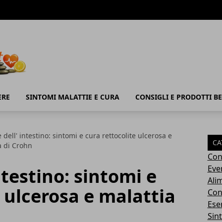
ERE
SINTOMI MALATTIE E CURA
CONSIGLI E PRODOTTI B
 dell' intestino: sintomi e cura rettocolite ulcerosa e
CA
a di Crohn
Con
Eve
ntestino: sintomi e
Ali
e ulcerosa e malattia
Cons
Ese
Sin