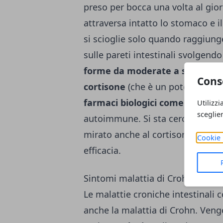
preso per bocca una volta al gior
attraversa intatto lo stomaco e il
si scioglie solo quando raggiunge 
sulle pareti intestinali svolgend
forme da moderate a severe di r
Cons
cortisone
(che è un potente anti
farmaci biologici come gli anti
Utilizzi
sceglie
autoimmune. Si sta cercando di ap
mirato anche al cortisone e agl
Cookie 
efficacia.
Sintomi malattia di Crohn: malatt
Le malattie croniche intestinali 
anche la malattia di Crohn. Veng