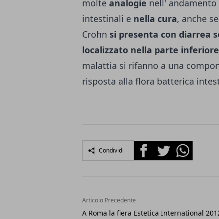
molte
analogie
nell' andamento c
intestinali e
nella cura
, anche se
Crohn
si presenta con diarrea 
localizzato nella parte inferior
malattia si rifanno a una compon
risposta alla flora batterica intes
Facebook
Twitter
Whatsapp
Condividi
Articolo Precedente
A Roma la fiera Estetica International 201