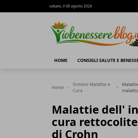
sabato, il 08 agosto 2026
Io Benessere Blog
HOME
CONSIGLI SALUTE E BENESS
Sintomi Malattie e
Malattie
Home
Cura
malatti
Malattie dell' i
cura rettocolit
di Crohn