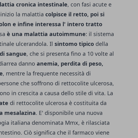
attia cronica intestinale
, con fasi acute e
 inizio la malattia
colpisce il retto, poi si
olon e infine interessa l' intero tratto
osa
è una malattia autoimmune
: il sistema
inale ulcerandola. Il
sintomo tipico
della
 di sangue
, che si presenta fino a 10 volte al
 diarrea danno
anemia, perdita di peso,
e
, mentre la frequente necessità di
persone che soffrono di rettocolite ulcerosa,
sono in crescita a causa dello stile di vita.
La
ate
di rettocolite ulcerosa è costituita da
la mesalazina
. E' disponibile una nuova
ogia italiana denominata Mmx, è rilasciata
ntestino. Ciò significa che il farmaco viene