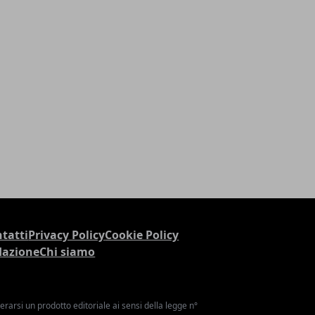
tatti
Privacy Policy
Cookie Policy
dazione
Chi siamo
arsi un prodotto editoriale ai sensi della legge n°