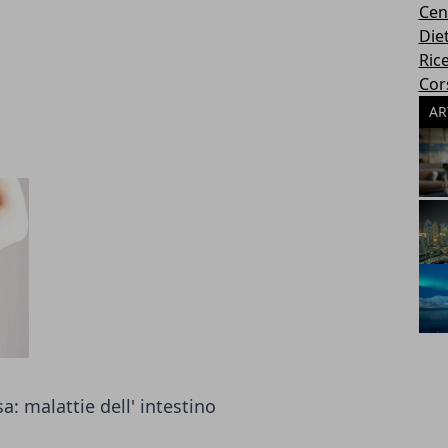
Cen
Die
Rice
Cors
AR
a: malattie dell' intestino