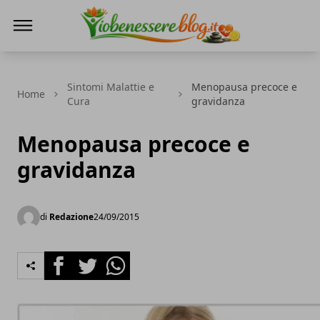
Io Benessere Blog
Sintomi Malattie e
Menopausa precoce e
Home
Cura
gravidanza
Menopausa precoce e
gravidanza
di
Redazione
24/09/2015
Facebook
Twitter
Whatsapp