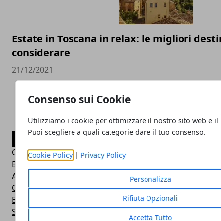
Estate in Toscana in relax: le migliori dest
considerare
21/12/2021
Consenso sui Cookie
Utilizziamo i cookie per ottimizzare il nostro sito web e il
Puoi scegliere a quali categorie dare il tuo consenso.
CATEGORIE
Consigli Salute e Benessere
Cookie Policy
|
Privacy Policy
Eventi Sport-Salute-Benessere
Alimentazione e Salute
Personalizza
Consigli e Prodotti Bellezza
Rifiuta Opzionali
Esercizi Ginnastica in Casa
Sintomi Malattie e Cura
Accetta Tutto