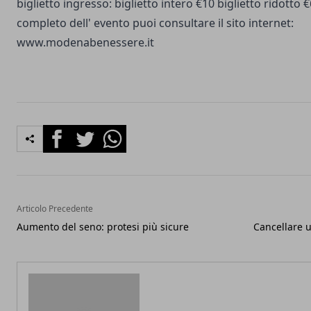
biglietto ingresso: biglietto intero €10 biglietto ridotto
completo dell' evento puoi consultare il sito internet:
www.modenabenessere.it
Facebook
Twitter
Whatsapp
Articolo Precedente
Aumento del seno: protesi più sicure
Cancellare u