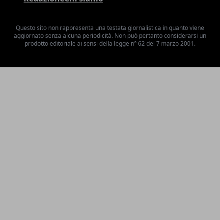
Questo sito non rappresenta una testata giornalistica in quanto viene
aggiornato senza alcuna periodicità. Non può pertanto considerarsi un
prodotto editoriale ai sensi della legge n° 62 del 7 marzo 2001.