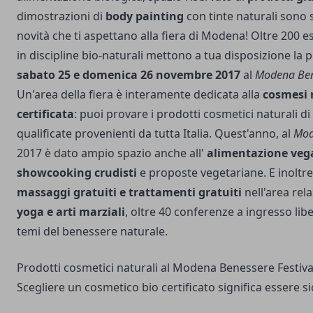
dimostrazioni di
body painting
con tinte naturali sono 
novità che ti aspettano alla fiera di Modena! Oltre 200 es
in discipline bio-naturali mettono a tua disposizione l
sabato 25 e domenica 26 novembre 2017
al
Modena Bene
Un'area della fiera è interamente dedicata alla
cosmesi 
certificata
: puoi provare i prodotti cosmetici naturali di
qualificate provenienti da tutta Italia. Quest'anno, al
Mod
2017 è dato ampio spazio anche all'
alimentazione veg
showcooking crudisti
e proposte vegetariane. E inoltre
massaggi gratuiti e trattamenti gratuiti
nell'area rel
yoga e arti marziali
, oltre 40 conferenze a ingresso lib
temi del benessere naturale.
Prodotti cosmetici naturali al Modena Benessere Festiva
Scegliere un cosmetico bio certificato significa essere si