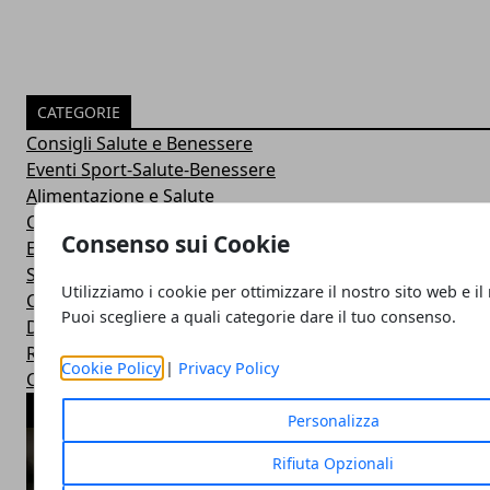
CATEGORIE
Consigli Salute e Benessere
Eventi Sport-Salute-Benessere
Alimentazione e Salute
Consigli e Prodotti Bellezza
Consenso sui Cookie
Esercizi Ginnastica in Casa
Sintomi Malattie e Cura
Utilizziamo i cookie per ottimizzare il nostro sito web e il
Centri Benessere Spa e Terme
Puoi scegliere a quali categorie dare il tuo consenso.
Dieta per Dimagrire
Ricette Dietetiche Light
Cookie Policy
|
Privacy Policy
Corsi Fitness in Palestra
ARTICOLI POPOLARI
Personalizza
Rifiuta Opzionali