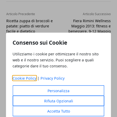
Articolo Precedente
Articolo Successivo
Ricetta zuppa di broccoli e
Fiera Rimini Wellness
patate: piatto di verdure
Maggio 2013: fitness e
facile e dietetico
benessere. 9-12 Maggio
2013
Consenso sui Cookie
Utilizziamo i cookie per ottimizzare il nostro sito
web e il nostro servizio. Puoi scegliere a quali
categorie dare il tuo consenso.
Redazione
Cookie Policy
|
Privacy Policy
Personalizza
Rifiuta Opzionali
Accetta Tutto