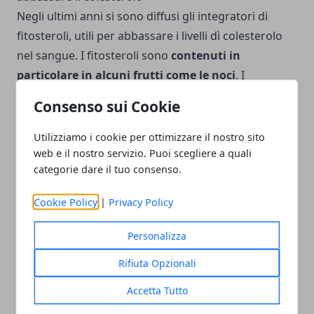
Negli ultimi anni si sono diffusi gli integratori di
fitosteroli, utili per abbassare i livelli dì colesterolo
nel sangue. I fitosteroli sono
contenuti in
particolare in alcuni frutti come le noci
. I
fitosteroli riducono un pò il colesterolo, ma non
Consenso sui Cookie
agiscono a livello delle placche. Inoltre vanno presi
sempre perché i benefici scompaiono quando si
Utilizziamo i cookie per ottimizzare il nostro sito
smette di assumerli.
web e il nostro servizio. Puoi scegliere a quali
categorie dare il tuo consenso.
Cookie Policy
|
Privacy Policy
Personalizza
Facebook
Twitter
Whatsapp
Rifiuta Opzionali
Accetta Tutto