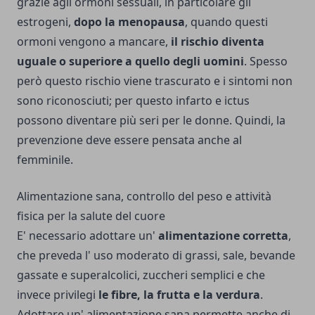
grazie agli ormoni sessuali, in particolare gli
estrogeni,
dopo la menopausa
, quando questi
ormoni vengono a mancare,
il rischio diventa
uguale o superiore a quello degli uomini
. Spesso
però questo rischio viene trascurato e i sintomi non
sono riconosciuti; per questo infarto e ictus
possono diventare più seri per le donne. Quindi, la
prevenzione deve essere pensata anche al
femminile.
Alimentazione sana, controllo del peso e attività
fisica per la salute del cuore
E' necessario adottare un'
alimentazione corretta
,
che preveda l' uso moderato di grassi, sale, bevande
gassate e superalcolici, zuccheri semplici e che
invece privilegi
le fibre, la frutta e la verdura
.
Adottare un' alimentazione sana permette anche di